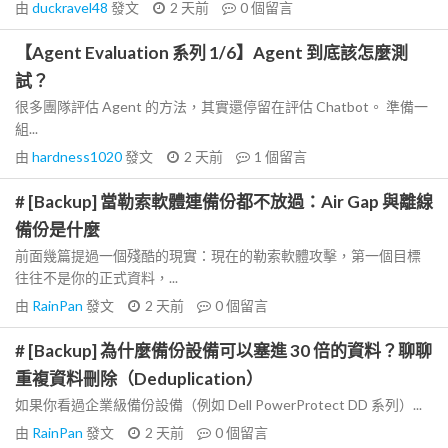
由
duckravel48
發文
2 天前
0
個留言
【Agent Evaluation 系列 1/6】Agent 到底該怎麼測
試？
很多團隊評估 Agent 的方法，其實還停留在評估 Chatbot。 準備一
組...
由
hardness1020
發文
2 天前
1
個留言
# [Backup] 當勒索軟體連備份都不放過：Air Gap 與離線
備份是什麼
前面幾篇提過一個殘酷的現實：現在的勒索軟體攻擊，第一個目標
往往不是你的正式資料，...
由
RainPan
發文
2 天前
0
個留言
# [Backup] 為什麼備份設備可以塞進 30 倍的資料？聊聊
重複資料刪除（Deduplication）
如果你看過企業級備份設備（例如 Dell PowerProtect DD 系列）...
由
RainPan
發文
2 天前
0
個留言