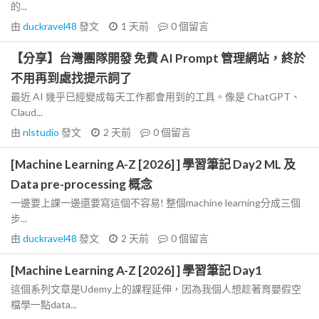
的...
由
duckravel48
發文
1 天前
0
個留言
【分享】台灣團隊開發 免費 AI Prompt 管理網站，終於
不用再到處找提示詞了
最近 AI 幾乎已經變成每天工作都會用到的工具。像是 ChatGPT、
Claud...
由
nlstudio
發文
2 天前
0
個留言
[Machine Learning A-Z [2026] ] 學習筆記 Day2 ML 及
Data pre-processing 概念
一邊要上課一邊還要寫這個不容易! 整個machine learning分成三個
步...
由
duckravel48
發文
2 天前
0
個留言
[Machine Learning A-Z [2026] ] 學習筆記 Day1
這個系列文章是Udemy上的課程延伸，因為我個人想趁著育嬰假空
檔學一點data...