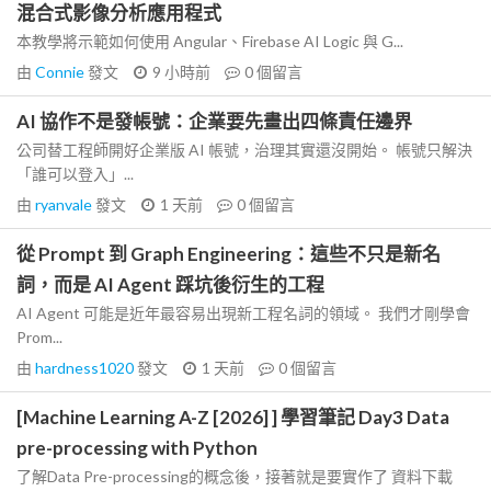
混合式影像分析應用程式
本教學將示範如何使用 Angular、Firebase AI Logic 與 G...
由
Connie
發文
9 小時前
0
個留言
AI 協作不是發帳號：企業要先畫出四條責任邊界
公司替工程師開好企業版 AI 帳號，治理其實還沒開始。 帳號只解決
「誰可以登入」...
由
ryanvale
發文
1 天前
0
個留言
從 Prompt 到 Graph Engineering：這些不只是新名
詞，而是 AI Agent 踩坑後衍生的工程
AI Agent 可能是近年最容易出現新工程名詞的領域。 我們才剛學會
Prom...
由
hardness1020
發文
1 天前
0
個留言
[Machine Learning A-Z [2026] ] 學習筆記 Day3 Data
pre-processing with Python
了解Data Pre-processing的概念後，接著就是要實作了 資料下載