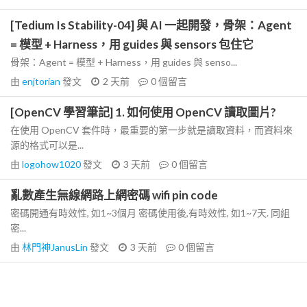
[Tedium Is Stability-04] 與 AI 一起開發，骨架：Agent
= 模型 + Harness，用 guides 與 sensors 包住它
骨架：Agent = 模型 + Harness，用 guides 與 senso...
由
enjtorian
發文
2 天前
0
個留言
[OpenCV 學習筆記] 1. 如何使用 OpenCV 讀取圖片?
在使用 OpenCV 套件時，最重要的第一步就是讀取資料，而資料來
源的格式可以是...
由
logohow1020
發文
3 天前
0
個留言
亂數產生無線網路上網密碼 wifi pin code
密碼開通有時效性, 如1~3個月 密碼使用後,有時效性, 如1~7天. 同組
密...
由
林門神JanusLin
發文
3 天前
0
個留言