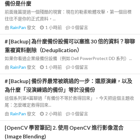
備份是什麼
前面幾篇提過一個殘酷的現實：現在的勒索軟體攻擊，第一個目標
往往不是你的正式資料，...
由
RainPan
發文
1 小時前
0
個留言
# [Backup] 為什麼備份設備可以塞進 30 倍的資料？聊聊
重複資料刪除（Deduplication）
如果你看過企業級備份設備（例如 Dell PowerProtect DD 系列）...
由
RainPan
發文
1 小時前
0
個留言
# [Backup] 備份界最常被跳過的一步：還原演練，以及
為什麼「沒演練過的備份」等於沒備份
這個系列第4篇聊過「有備份不等於救得回來」，今天把這個主題收
尾：怎麼確定救得回來...
由
RainPan
發文
2 小時前
0
個留言
[OpenCV 學習筆記] 2. 使用 OpenCV 進行影像混合
(Image Blending)