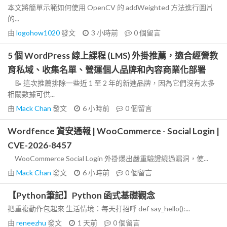
本文將簡單示範如何使用 OpenCV 的 addWeighted 方法進行圖片
的...
由
logohow1020
發文
3 小時前
0
個留言
5 個 WordPress 線上課程 (LMS) 外掛推薦，適合經營教
育私域、收集名單、營運個人品牌和內容商業化部署
📝 這次推薦排除一些近 1 至 2 年的新進品牌，因為它們沒有太多
相關數據可供...
由
Mack Chan
發文
6 小時前
0
個留言
Wordfence 資安通報 | WooCommerce - Social Login |
CVE-2026-8457
WooCommerce Social Login 外掛爆出嚴重驗證繞過漏洞，使...
由
Mack Chan
發文
6 小時前
0
個留言
【Python筆記】Python 函式基礎觀念
把重複動作包起來 生活情境：每天打招呼 def say_hello():...
由
reneezhu
發文
1 天前
0
個留言