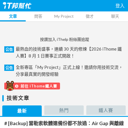
登入
文章
問答
My Project
徵才
聊天
按讚加入 iThelp 粉絲團追蹤
最熱血的技術盛事，連續 30 天的修煉【2026 iThome 鐵
公告
人賽】8 月 1 日賽事正式開啟！
全新專區「My Project」正式上線！邀請你用技術交流，
公告
分享最真實的開發經驗
前往 iThome鐵人賽
技術文章
熱門
鐵人賽
最新
# [Backup] 當勒索軟體連備份都不放過：Air Gap 與離線