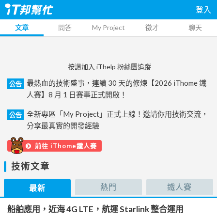
登入
文章
問答
My Project
徵才
聊天
按讚加入 iThelp 粉絲團追蹤
最熱血的技術盛事，連續 30 天的修煉【2026 iThome 鐵
公告
人賽】8 月 1 日賽事正式開啟！
全新專區「My Project」正式上線！邀請你用技術交流，
公告
分享最真實的開發經驗
前往 iThome鐵人賽
技術文章
熱門
鐵人賽
最新
船舶應用，近海 4G LTE，航運 Starlink 整合運用