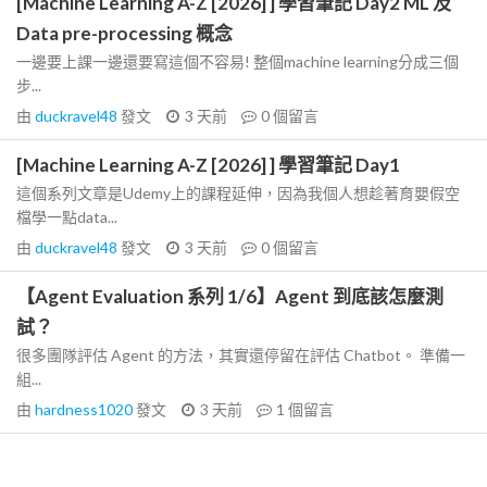
[Machine Learning A-Z [2026] ] 學習筆記 Day2 ML 及
Data pre-processing 概念
一邊要上課一邊還要寫這個不容易! 整個machine learning分成三個
步...
由
duckravel48
發文
3 天前
0
個留言
[Machine Learning A-Z [2026] ] 學習筆記 Day1
這個系列文章是Udemy上的課程延伸，因為我個人想趁著育嬰假空
檔學一點data...
由
duckravel48
發文
3 天前
0
個留言
【Agent Evaluation 系列 1/6】Agent 到底該怎麼測
試？
很多團隊評估 Agent 的方法，其實還停留在評估 Chatbot。 準備一
組...
由
hardness1020
發文
3 天前
1
個留言