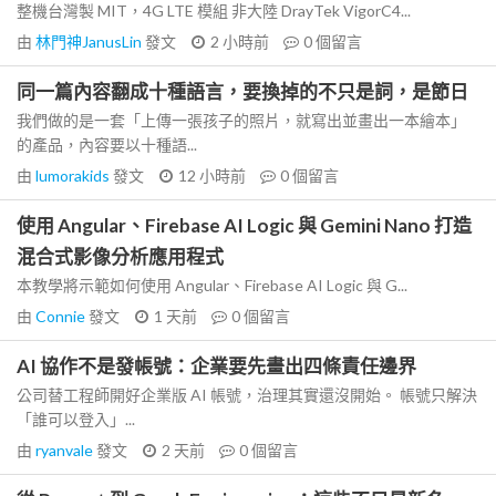
整機台灣製 MIT，4G LTE 模組 非大陸 DrayTek VigorC4...
由
林門神JanusLin
發文
2 小時前
0
個留言
同一篇內容翻成十種語言，要換掉的不只是詞，是節日
我們做的是一套「上傳一張孩子的照片，就寫出並畫出一本繪本」
的產品，內容要以十種語...
由
lumorakids
發文
12 小時前
0
個留言
使用 Angular、Firebase AI Logic 與 Gemini Nano 打造
混合式影像分析應用程式
本教學將示範如何使用 Angular、Firebase AI Logic 與 G...
由
Connie
發文
1 天前
0
個留言
AI 協作不是發帳號：企業要先畫出四條責任邊界
公司替工程師開好企業版 AI 帳號，治理其實還沒開始。 帳號只解決
「誰可以登入」...
由
ryanvale
發文
2 天前
0
個留言