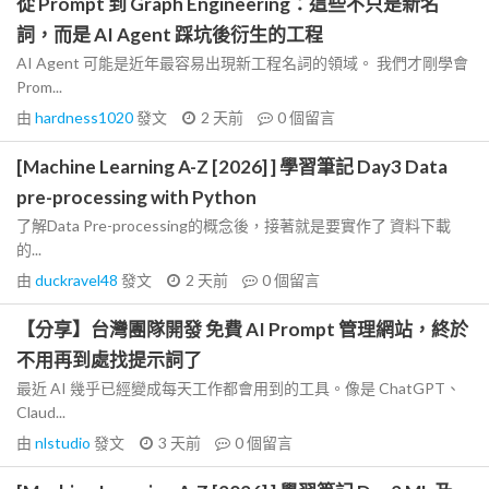
從 Prompt 到 Graph Engineering：這些不只是新名
詞，而是 AI Agent 踩坑後衍生的工程
AI Agent 可能是近年最容易出現新工程名詞的領域。 我們才剛學會
Prom...
由
hardness1020
發文
2 天前
0
個留言
[Machine Learning A-Z [2026] ] 學習筆記 Day3 Data
pre-processing with Python
了解Data Pre-processing的概念後，接著就是要實作了 資料下載
的...
由
duckravel48
發文
2 天前
0
個留言
【分享】台灣團隊開發 免費 AI Prompt 管理網站，終於
不用再到處找提示詞了
最近 AI 幾乎已經變成每天工作都會用到的工具。像是 ChatGPT、
Claud...
由
nlstudio
發文
3 天前
0
個留言