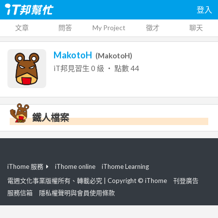
登入
文章
問答
My Project
徵才
聊天
MakotoH
(
MakotoH
)
iT邦見習生
0
級 ‧ 點數
44
鐵人檔案
iThome 服務
iThome online
iThome Learning
電週文化事業版權所有、轉載必究 | Copyright © iThome
刊登廣告
服務信箱
隱私權聲明與會員使用條款