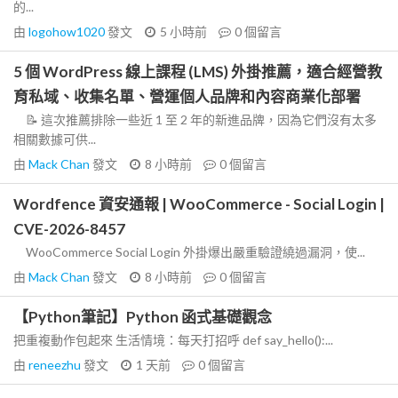
的...
由
logohow1020
發文
5 小時前
0
個留言
5 個 WordPress 線上課程 (LMS) 外掛推薦，適合經營教
育私域、收集名單、營運個人品牌和內容商業化部署
📝 這次推薦排除一些近 1 至 2 年的新進品牌，因為它們沒有太多
相關數據可供...
由
Mack Chan
發文
8 小時前
0
個留言
Wordfence 資安通報 | WooCommerce - Social Login |
CVE-2026-8457
WooCommerce Social Login 外掛爆出嚴重驗證繞過漏洞，使...
由
Mack Chan
發文
8 小時前
0
個留言
【Python筆記】Python 函式基礎觀念
把重複動作包起來 生活情境：每天打招呼 def say_hello():...
由
reneezhu
發文
1 天前
0
個留言