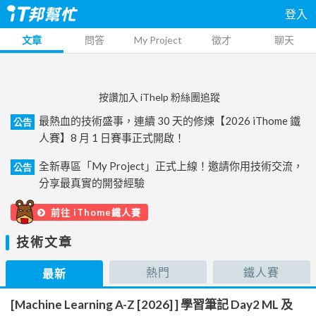
登入
文章
問答
My Project
徵才
聊天
按讚加入 iThelp 粉絲團追蹤
最熱血的技術盛事，連續 30 天的修煉【2026 iThome 鐵
公告
人賽】8 月 1 日賽事正式開啟！
全新專區「My Project」正式上線！邀請你用技術交流，
公告
分享最真實的開發經驗
前往 iThome鐵人賽
技術文章
熱門
鐵人賽
最新
[Machine Learning A-Z [2026] ] 學習筆記 Day2 ML 及