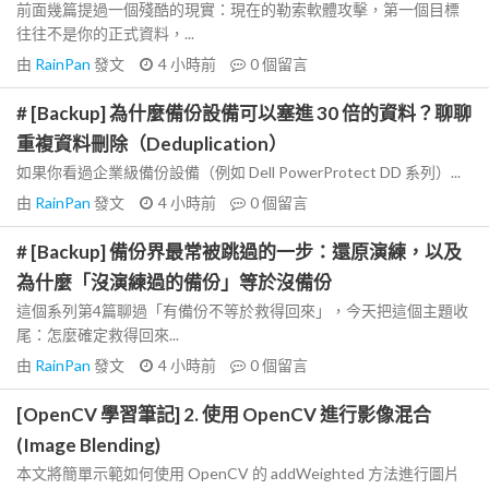
前面幾篇提過一個殘酷的現實：現在的勒索軟體攻擊，第一個目標
往往不是你的正式資料，...
由
RainPan
發文
4 小時前
0
個留言
# [Backup] 為什麼備份設備可以塞進 30 倍的資料？聊聊
重複資料刪除（Deduplication）
如果你看過企業級備份設備（例如 Dell PowerProtect DD 系列）...
由
RainPan
發文
4 小時前
0
個留言
# [Backup] 備份界最常被跳過的一步：還原演練，以及
為什麼「沒演練過的備份」等於沒備份
這個系列第4篇聊過「有備份不等於救得回來」，今天把這個主題收
尾：怎麼確定救得回來...
由
RainPan
發文
4 小時前
0
個留言
[OpenCV 學習筆記] 2. 使用 OpenCV 進行影像混合
(Image Blending)
本文將簡單示範如何使用 OpenCV 的 addWeighted 方法進行圖片