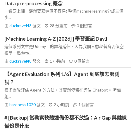
Data pre-processing 概念
一邊要上課一邊還要寫這個不容易! 整個machine learning分成三個
步...
由
duckravel48
發文
28 分鐘前
0
個留言
[Machine Learning A-Z [2026] ] 學習筆記 Day1
這個系列文章是Udemy上的課程延伸，因為我個人想趁著育嬰假空
檔學一點data...
由
duckravel48
發文
1 小時前
0
個留言
【Agent Evaluation 系列 1/6】Agent 到底該怎麼測
試？
很多團隊評估 Agent 的方法，其實還停留在評估 Chatbot。 準備一
組...
由
hardness1020
發文
2 小時前
1
個留言
# [Backup] 當勒索軟體連備份都不放過：Air Gap 與離線
備份是什麼