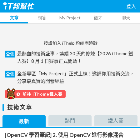
登入
文章
問答
My Project
徵才
聊天
按讚加入 iThelp 粉絲團追蹤
最熱血的技術盛事，連續 30 天的修煉【2026 iThome 鐵
公告
人賽】8 月 1 日賽事正式開啟！
全新專區「My Project」正式上線！邀請你用技術交流，
公告
分享最真實的開發經驗
前往 iThome鐵人賽
技術文章
熱門
鐵人賽
最新
[OpenCV 學習筆記] 2. 使用 OpenCV 進行影像混合