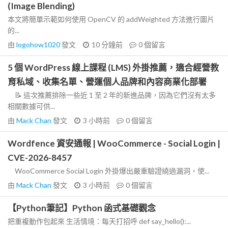
(Image Blending)
本文將簡單示範如何使用 OpenCV 的 addWeighted 方法進行圖片
的...
由
logohow1020
發文
10 分鐘前
0
個留言
5 個 WordPress 線上課程 (LMS) 外掛推薦，適合經營教
育私域、收集名單、營運個人品牌和內容商業化部署
📝 這次推薦排除一些近 1 至 2 年的新進品牌，因為它們沒有太多
相關數據可供...
由
Mack Chan
發文
3 小時前
0
個留言
Wordfence 資安通報 | WooCommerce - Social Login |
CVE-2026-8457
WooCommerce Social Login 外掛爆出嚴重驗證繞過漏洞，使...
由
Mack Chan
發文
3 小時前
0
個留言
【Python筆記】Python 函式基礎觀念
把重複動作包起來 生活情境：每天打招呼 def say_hello():...