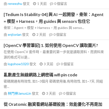
由
reneezhu
發文
1 天前
0
個留言
[Tedium Is Stability-04] 與 AI 一起開發，骨架：Agent
= 模型 + Harness，用 guides 與 sensors 包住它
骨架：Agent = 模型 + Harness，用 guides 與 senso...
由
enjtorian
發文
2 天前
0
個留言
[OpenCV 學習筆記] 1. 如何使用 OpenCV 讀取圖片?
在使用 OpenCV 套件時，最重要的第一步就是讀取資料，而資料來
源的格式可以是...
由
logohow1020
發文
3 天前
0
個留言
亂數產生無線網路上網密碼 wifi pin code
密碼開通有時效性, 如1~3個月 密碼使用後,有時效性, 如1~7天. 同組
密...
由
林門神JanusLin
發文
3 天前
0
個留言
從 Oratomic 融資看網站基礎設施：效能優化不再是加