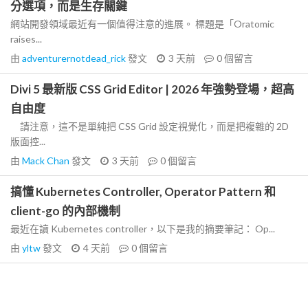
分選項，而是生存關鍵
網站開發領域最近有一個值得注意的進展。 標題是「Oratomic
raises...
由
adventurernotdead_rick
發文
3 天前
0
個留言
Divi 5 最新版 CSS Grid Editor | 2026 年強勢登場，超高
自由度
請注意，這不是單純把 CSS Grid 設定視覺化，而是把複雜的 2D
版面控...
由
Mack Chan
發文
3 天前
0
個留言
搞懂 Kubernetes Controller, Operator Pattern 和
client-go 的內部機制
最近在讀 Kubernetes controller，以下是我的摘要筆記： Op...
由
yltw
發文
4 天前
0
個留言