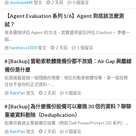
由
duckravel48
發文
2 天前
0
個留言
【Agent Evaluation 系列 1/6】Agent 到底該怎麼測
試？
很多團隊評估 Agent 的方法，其實還停留在評估 Chatbot。 準備一
組...
由
hardness1020
發文
2 天前
1
個留言
# [Backup] 當勒索軟體連備份都不放過：Air Gap 與離線
備份是什麼
前面幾篇提過一個殘酷的現實：現在的勒索軟體攻擊，第一個目標
往往不是你的正式資料，...
由
RainPan
發文
2 天前
0
個留言
# [Backup] 為什麼備份設備可以塞進 30 倍的資料？聊聊
重複資料刪除（Deduplication）
如果你看過企業級備份設備（例如 Dell PowerProtect DD 系列）...
由
RainPan
發文
2 天前
0
個留言