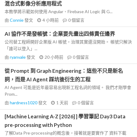
混合式影像分析應用程式
本教學將示範如何使用 Angular、Firebase AI Logic 與 G...
由
Connie
發文
4 小時前
0
個留言
AI 協作不是發帳號：企業要先畫出四條責任邊界
公司替工程師開好企業版 AI 帳號，治理其實還沒開始。 帳號只解決
「誰可以登入」...
由
ryanvale
發文
20 小時前
0
個留言
從 Prompt 到 Graph Engineering：這些不只是新名
詞，而是 AI Agent 踩坑後衍生的工程
AI Agent 可能是近年最容易出現新工程名詞的領域。 我們才剛學會
Prom...
由
hardness1020
發文
1 天前
0
個留言
[Machine Learning A-Z [2026] ] 學習筆記 Day3 Data
pre-processing with Python
了解Data Pre-processing的概念後，接著就是要實作了 資料下載