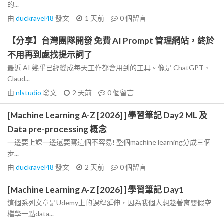
的...
由
duckravel48
發文
1 天前
0
個留言
【分享】台灣團隊開發 免費 AI Prompt 管理網站，終於
不用再到處找提示詞了
最近 AI 幾乎已經變成每天工作都會用到的工具。像是 ChatGPT、
Claud...
由
nlstudio
發文
2 天前
0
個留言
[Machine Learning A-Z [2026] ] 學習筆記 Day2 ML 及
Data pre-processing 概念
一邊要上課一邊還要寫這個不容易! 整個machine learning分成三個
步...
由
duckravel48
發文
2 天前
0
個留言
[Machine Learning A-Z [2026] ] 學習筆記 Day1
這個系列文章是Udemy上的課程延伸，因為我個人想趁著育嬰假空
檔學一點data...