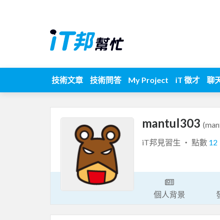
技術文章
技術問答
My Project
iT 徵才
聊
mantul303
(man
iT邦見習生 ‧ 點數
12
個人背景