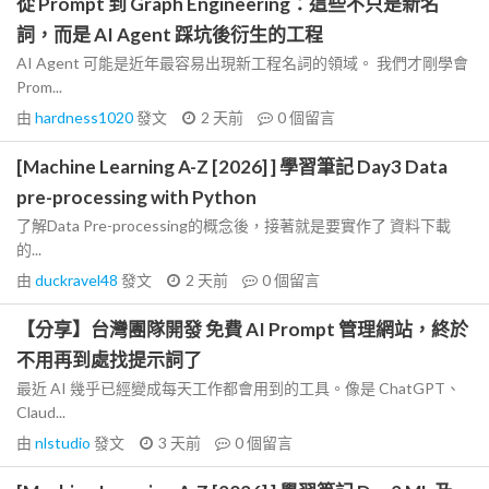
從 Prompt 到 Graph Engineering：這些不只是新名
詞，而是 AI Agent 踩坑後衍生的工程
AI Agent 可能是近年最容易出現新工程名詞的領域。 我們才剛學會
Prom...
由
hardness1020
發文
2 天前
0
個留言
[Machine Learning A-Z [2026] ] 學習筆記 Day3 Data
pre-processing with Python
了解Data Pre-processing的概念後，接著就是要實作了 資料下載
的...
由
duckravel48
發文
2 天前
0
個留言
【分享】台灣團隊開發 免費 AI Prompt 管理網站，終於
不用再到處找提示詞了
最近 AI 幾乎已經變成每天工作都會用到的工具。像是 ChatGPT、
Claud...
由
nlstudio
發文
3 天前
0
個留言