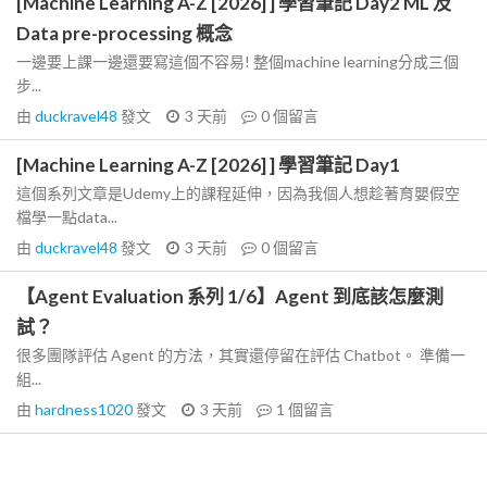
[Machine Learning A-Z [2026] ] 學習筆記 Day2 ML 及
Data pre-processing 概念
一邊要上課一邊還要寫這個不容易! 整個machine learning分成三個
步...
由
duckravel48
發文
3 天前
0
個留言
[Machine Learning A-Z [2026] ] 學習筆記 Day1
這個系列文章是Udemy上的課程延伸，因為我個人想趁著育嬰假空
檔學一點data...
由
duckravel48
發文
3 天前
0
個留言
【Agent Evaluation 系列 1/6】Agent 到底該怎麼測
試？
很多團隊評估 Agent 的方法，其實還停留在評估 Chatbot。 準備一
組...
由
hardness1020
發文
3 天前
1
個留言