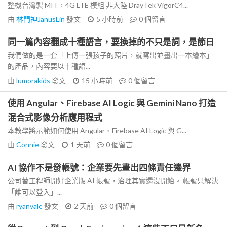
整機台灣製 MIT，4G LTE 模組 非大陸 DrayTek VigorC4...
由
林門神JanusLin
發文
5 小時前
0
個留言
同一篇內容翻成十種語言，要換掉的不只是詞，是節日
我們做的是一套「上傳一張孩子的照片，就寫出並畫出一本繪本」
的產品，內容要以十種語...
由
lumorakids
發文
15 小時前
0
個留言
使用 Angular、Firebase AI Logic 與 Gemini Nano 打造
混合式影像分析應用程式
本教學將示範如何使用 Angular、Firebase AI Logic 與 G...
由
Connie
發文
1 天前
0
個留言
AI 協作不是發帳號：企業要先畫出四條責任邊界
公司替工程師開好企業版 AI 帳號，治理其實還沒開始。 帳號只解決
「誰可以登入」...
由
ryanvale
發文
2 天前
0
個留言