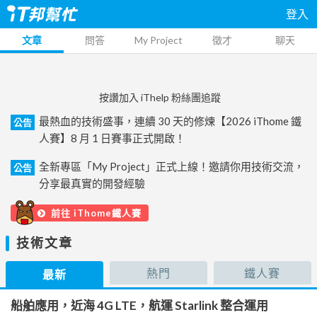
登入
文章
問答
My Project
徵才
聊天
按讚加入 iThelp 粉絲團追蹤
最熱血的技術盛事，連續 30 天的修煉【2026 iThome 鐵
公告
人賽】8 月 1 日賽事正式開啟！
全新專區「My Project」正式上線！邀請你用技術交流，
公告
分享最真實的開發經驗
前往 iThome鐵人賽
技術文章
熱門
鐵人賽
最新
船舶應用，近海 4G LTE，航運 Starlink 整合運用