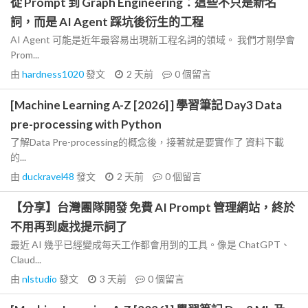
從 Prompt 到 Graph Engineering：這些不只是新名
詞，而是 AI Agent 踩坑後衍生的工程
AI Agent 可能是近年最容易出現新工程名詞的領域。 我們才剛學會
Prom...
由
hardness1020
發文
2 天前
0
個留言
[Machine Learning A-Z [2026] ] 學習筆記 Day3 Data
pre-processing with Python
了解Data Pre-processing的概念後，接著就是要實作了 資料下載
的...
由
duckravel48
發文
2 天前
0
個留言
【分享】台灣團隊開發 免費 AI Prompt 管理網站，終於
不用再到處找提示詞了
最近 AI 幾乎已經變成每天工作都會用到的工具。像是 ChatGPT、
Claud...
由
nlstudio
發文
3 天前
0
個留言