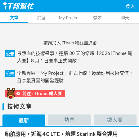
登入
文章
問答
My Project
徵才
聊天
按讚加入 iThelp 粉絲團追蹤
最熱血的技術盛事，連續 30 天的修煉【2026 iThome 鐵
公告
人賽】8 月 1 日賽事正式開啟！
全新專區「My Project」正式上線！邀請你用技術交流，
公告
分享最真實的開發經驗
前往 iThome鐵人賽
技術文章
熱門
鐵人賽
最新
船舶應用，近海 4G LTE，航運 Starlink 整合運用