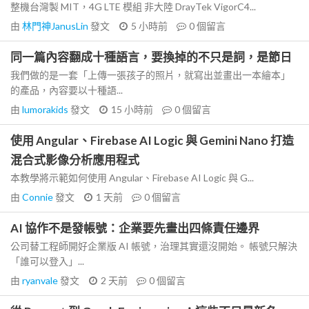
整機台灣製 MIT，4G LTE 模組 非大陸 DrayTek VigorC4...
由
林門神JanusLin
發文
5 小時前
0
個留言
同一篇內容翻成十種語言，要換掉的不只是詞，是節日
我們做的是一套「上傳一張孩子的照片，就寫出並畫出一本繪本」
的產品，內容要以十種語...
由
lumorakids
發文
15 小時前
0
個留言
使用 Angular、Firebase AI Logic 與 Gemini Nano 打造
混合式影像分析應用程式
本教學將示範如何使用 Angular、Firebase AI Logic 與 G...
由
Connie
發文
1 天前
0
個留言
AI 協作不是發帳號：企業要先畫出四條責任邊界
公司替工程師開好企業版 AI 帳號，治理其實還沒開始。 帳號只解決
「誰可以登入」...
由
ryanvale
發文
2 天前
0
個留言