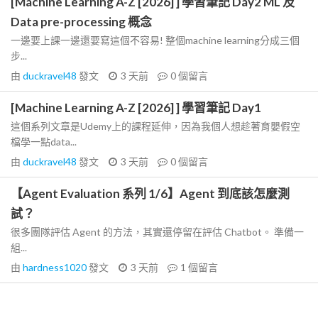
[Machine Learning A-Z [2026] ] 學習筆記 Day2 ML 及
Data pre-processing 概念
一邊要上課一邊還要寫這個不容易! 整個machine learning分成三個
步...
由
duckravel48
發文
3 天前
0
個留言
[Machine Learning A-Z [2026] ] 學習筆記 Day1
這個系列文章是Udemy上的課程延伸，因為我個人想趁著育嬰假空
檔學一點data...
由
duckravel48
發文
3 天前
0
個留言
【Agent Evaluation 系列 1/6】Agent 到底該怎麼測
試？
很多團隊評估 Agent 的方法，其實還停留在評估 Chatbot。 準備一
組...
由
hardness1020
發文
3 天前
1
個留言