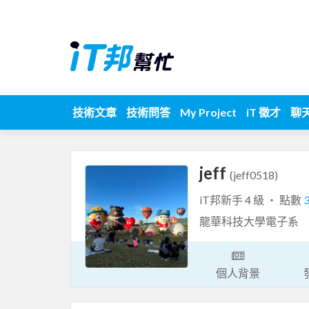
技術文章
技術問答
My Project
iT 徵才
聊
jeff
(jeff0518)
iT邦新手 4 級 ‧ 點數
龍華科技大學電子系
個人背景