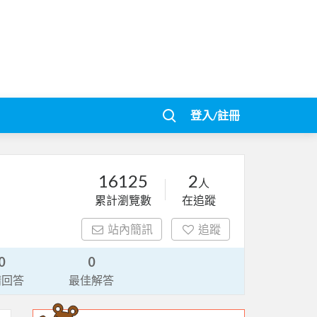
登入/註冊
16125
2
人
累計瀏覽數
在追蹤
站內簡訊
追蹤
0
0
請回答
最佳解答