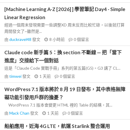
[Machine Learning A-Z [2026] ] 學習筆記 Day4 - Simple
Linear Regression
經過一個周末發現需要一些調整XD 周末反而比較忙碌，以後就打算
周間發文了~雖然是...
由
duckravel48
發文
8 小時前
0
個留言
Claude code 新手篇 5：換 section 不斷線 — 把「當下
進度」交接給下一個對話
這是「Claude Code 實戰手冊」系列的第五篇(G5)。G3 講了 CL...
由
timwei
發文
1 天前
0
個留言
WordPress 7.1 版本將於 8 月 19 日發布，其中表格無障
礙功能引發用戶群的擔憂？
WordPress 7.1 版本會變更 HTML 裡的 Table 的結構，其...
由
Mack Chan
發文
1 天前
0
個留言
船舶應用，近海 4G LTE，航運 Starlink 整合運用