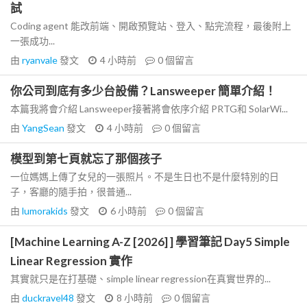
試
Coding agent 能改前端、開啟預覽站、登入、點完流程，最後附上
一張成功...
由
ryanvale
發文
4 小時前
0
個留言
你公司到底有多少台設備？Lansweeper 簡單介紹！
本篇我將會介紹 Lansweeper接著將會依序介紹 PRTG和 SolarWi...
由
YangSean
發文
4 小時前
0
個留言
模型到第七頁就忘了那個孩子
一位媽媽上傳了女兒的一張照片。不是生日也不是什麼特別的日
子，客廳的隨手拍，很普通...
由
lumorakids
發文
6 小時前
0
個留言
[Machine Learning A-Z [2026] ] 學習筆記 Day5 Simple
Linear Regression 實作
其實就只是在打基礎、simple linear regression在真實世界的...
由
duckravel48
發文
8 小時前
0
個留言