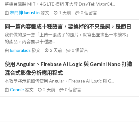
整機台灣製 MIT，4G LTE 模組 非大陸 DrayTek VigorC4...
由
林門神JanusLin
發文
1 天前
0
個留言
同一篇內容翻成十種語言，要換掉的不只是詞，是節日
我們做的是一套「上傳一張孩子的照片，就寫出並畫出一本繪本」
的產品，內容要以十種語...
由
lumorakids
發文
2 天前
0
個留言
使用 Angular、Firebase AI Logic 與 Gemini Nano 打造
混合式影像分析應用程式
本教學將示範如何使用 Angular、Firebase AI Logic 與 G...
由
Connie
發文
2 天前
0
個留言