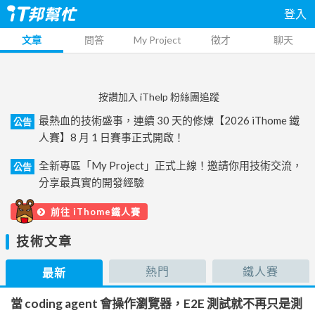
登入
文章
問答
My Project
徵才
聊天
按讚加入 iThelp 粉絲團追蹤
最熱血的技術盛事，連續 30 天的修煉【2026 iThome 鐵
公告
人賽】8 月 1 日賽事正式開啟！
全新專區「My Project」正式上線！邀請你用技術交流，
公告
分享最真實的開發經驗
前往 iThome鐵人賽
技術文章
熱門
鐵人賽
最新
當 coding agent 會操作瀏覽器，E2E 測試就不再只是測