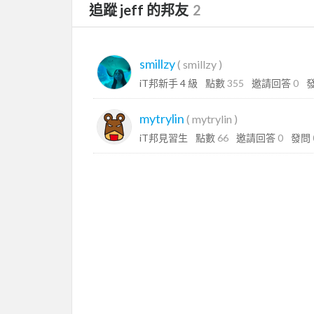
追蹤 jeff 的邦友
2
smillzy
(
smillzy
)
iT邦新手 4 級
點數
355
邀請回答
0
mytrylin
(
mytrylin
)
iT邦見習生
點數
66
邀請回答
0
發問