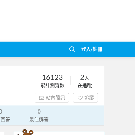
登入/註冊
16123
2
人
累計瀏覽數
在追蹤
站內簡訊
追蹤
0
0
請回答
最佳解答