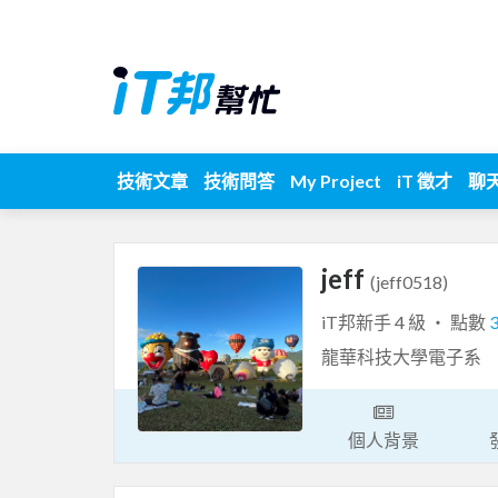
技術文章
技術問答
My Project
iT 徵才
聊
jeff
(jeff0518)
iT邦新手 4 級 ‧ 點數
龍華科技大學電子系
個人背景