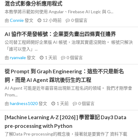
混合式影像分析應用程式
本教學將示範如何使用 Angular、Firebase AI Logic 與 G...
由
Connie
發文
12 小時前
0
個留言
AI 協作不是發帳號：企業要先畫出四條責任邊界
公司替工程師開好企業版 AI 帳號，治理其實還沒開始。 帳號只解決
「誰可以登入」...
由
ryanvale
發文
1 天前
0
個留言
從 Prompt 到 Graph Engineering：這些不只是新名
詞，而是 AI Agent 踩坑後衍生的工程
AI Agent 可能是近年最容易出現新工程名詞的領域。 我們才剛學會
Prom...
由
hardness1020
發文
1 天前
0
個留言
[Machine Learning A-Z [2026] ] 學習筆記 Day3 Data
pre-processing with Python
了解Data Pre-processing的概念後，接著就是要實作了 資料下載