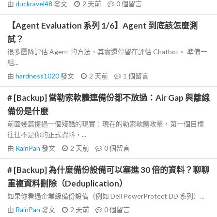
由
duckravel48
發文
2 天前
0
個留言
【Agent Evaluation 系列 1/6】Agent 到底該怎麼測
試？
很多團隊評估 Agent 的方法，其實還停留在評估 Chatbot。 準備一
組...
由
hardness1020
發文
2 天前
1
個留言
# [Backup] 當勒索軟體連備份都不放過：Air Gap 與離線
備份是什麼
前面幾篇提過一個殘酷的現實：現在的勒索軟體攻擊，第一個目標
往往不是你的正式資料，...
由
RainPan
發文
2 天前
0
個留言
# [Backup] 為什麼備份設備可以塞進 30 倍的資料？聊聊
重複資料刪除（Deduplication）
如果你看過企業級備份設備（例如 Dell PowerProtect DD 系列）...
由
RainPan
發文
2 天前
0
個留言