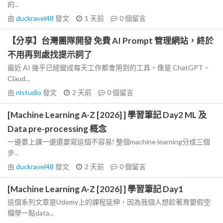
的...
由
duckravel48
發文
1 天前
0
個留言
【分享】台灣團隊開發 免費 AI Prompt 管理網站，終於
不用再到處找提示詞了
最近 AI 幾乎已經變成每天工作都會用到的工具。像是 ChatGPT、
Claud...
由
nlstudio
發文
2 天前
0
個留言
[Machine Learning A-Z [2026] ] 學習筆記 Day2 ML 及
Data pre-processing 概念
一邊要上課一邊還要寫這個不容易! 整個machine learning分成三個
步...
由
duckravel48
發文
2 天前
0
個留言
[Machine Learning A-Z [2026] ] 學習筆記 Day1
這個系列文章是Udemy上的課程延伸，因為我個人想趁著育嬰假空
檔學一點data...