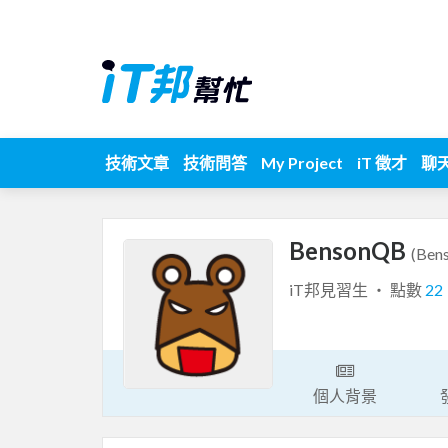
技術文章
技術問答
My Project
iT 徵才
聊
BensonQB
(Ben
iT邦見習生 ‧ 點數
22
個人背景