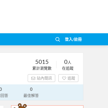
登入/註冊
5015
0
人
累計瀏覽數
在追蹤
站內簡訊
追蹤
0
0
請回答
最佳解答