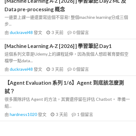
[Machine Learning A-Z [2026] ] 學習筆記 Day2 ML 及
Data pre-processing 概念
一邊要上課一邊還要寫這個不容易! 整個machine learning分成三個
步...
由
duckravel48
發文
3 天前
0
個留言
[Machine Learning A-Z [2026] ] 學習筆記 Day1
這個系列文章是Udemy上的課程延伸，因為我個人想趁著育嬰假空
檔學一點data...
由
duckravel48
發文
3 天前
0
個留言
【Agent Evaluation 系列 1/6】Agent 到底該怎麼測
試？
很多團隊評估 Agent 的方法，其實還停留在評估 Chatbot。 準備一
組...
由
hardness1020
發文
3 天前
1
個留言