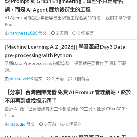
從 Prompt 到 Graph Engineering：這些不只是新名
詞，而是 AI Agent 踩坑後衍生的工程
AI Agent 可能是近年最容易出現新工程名詞的領域。 我們才剛學會
Prom...
由
hardness1020
發文
2 天前
0
個留言
[Machine Learning A-Z [2026] ] 學習筆記 Day3 Data
pre-processing with Python
了解Data Pre-processing的概念後，接著就是要實作了 資料下載
的...
由
duckravel48
發文
2 天前
0
個留言
【分享】台灣團隊開發 免費 AI Prompt 管理網站，終於
不用再到處找提示詞了
最近 AI 幾乎已經變成每天工作都會用到的工具。像是 ChatGPT、
Claud...
由
nlstudio
發文
3 天前
0
個留言