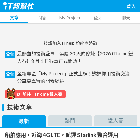
登入
文章
問答
My Project
徵才
聊天
按讚加入 iThelp 粉絲團追蹤
最熱血的技術盛事，連續 30 天的修煉【2026 iThome 鐵
公告
人賽】8 月 1 日賽事正式開啟！
全新專區「My Project」正式上線！邀請你用技術交流，
公告
分享最真實的開發經驗
前往 iThome鐵人賽
技術文章
熱門
鐵人賽
最新
船舶應用，近海 4G LTE，航運 Starlink 整合運用