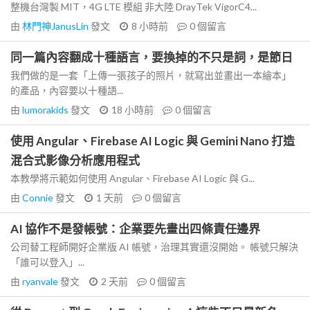
整機台灣製 MIT，4G LTE 模組 非大陸 DrayTek VigorC4...
由
林門神JanusLin
發文
8 小時前
0
個留言
同一篇內容翻成十種語言，要換掉的不只是詞，是節日
我們做的是一套「上傳一張孩子的照片，就寫出並畫出一本繪本」
的產品，內容要以十種語...
由
lumorakids
發文
18 小時前
0
個留言
使用 Angular、Firebase AI Logic 與 Gemini Nano 打造
混合式影像分析應用程式
本教學將示範如何使用 Angular、Firebase AI Logic 與 G...
由
Connie
發文
1 天前
0
個留言
AI 協作不是發帳號：企業要先畫出四條責任邊界
公司替工程師開好企業版 AI 帳號，治理其實還沒開始。 帳號只解決
「誰可以登入」...
由
ryanvale
發文
2 天前
0
個留言