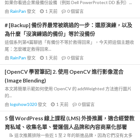
如果你看過企業級備份設備（例如 Dell PowerProtect DD 系列）...
由
RainPan
發文
1 天前
0
個留言
# [Backup] 備份界最常被跳過的一步：還原演練，以及
為什麼「沒演練過的備份」等於沒備份
這個系列第4篇聊過「有備份不等於救得回來」，今天把這個主題收
尾：怎麼確定救得回來...
由
RainPan
發文
1 天前
0
個留言
[OpenCV 學習筆記] 2. 使用 OpenCV 進行影像混合
(Image Blending)
本文將簡單示範如何使用 OpenCV 的 addWeighted 方法進行圖片
的...
由
logohow1020
發文
1 天前
0
個留言
5 個 WordPress 線上課程 (LMS) 外掛推薦，適合經營教
育私域、收集名單、營運個人品牌和內容商業化部署
📝 這次推薦排除一些近 1 至 2 年的新進品牌，因為它們沒有太多