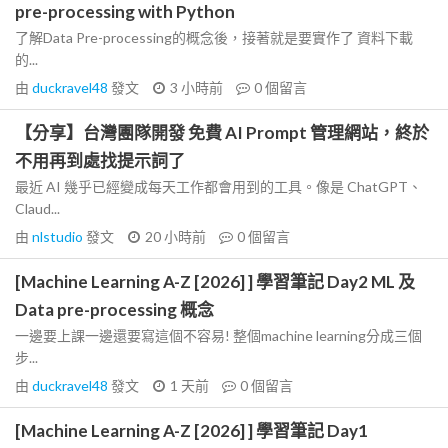
pre-processing with Python
了解Data Pre-processing的概念後，接著就是要實作了 資料下載
的...
由
duckravel48
發文
3 小時前
0
個留言
【分享】台灣團隊開發 免費 AI Prompt 管理網站，終於
不用再到處找提示詞了
最近 AI 幾乎已經變成每天工作都會用到的工具。像是 ChatGPT、
Claud...
由
nlstudio
發文
20 小時前
0
個留言
[Machine Learning A-Z [2026] ] 學習筆記 Day2 ML 及
Data pre-processing 概念
一邊要上課一邊還要寫這個不容易! 整個machine learning分成三個
步...
由
duckravel48
發文
1 天前
0
個留言
[Machine Learning A-Z [2026] ] 學習筆記 Day1