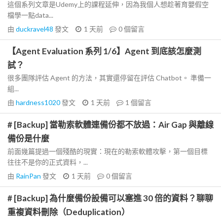
這個系列文章是Udemy上的課程延伸，因為我個人想趁著育嬰假空
檔學一點data...
由
duckravel48
發文
1 天前
0
個留言
【Agent Evaluation 系列 1/6】Agent 到底該怎麼測
試？
很多團隊評估 Agent 的方法，其實還停留在評估 Chatbot。 準備一
組...
由
hardness1020
發文
1 天前
1
個留言
# [Backup] 當勒索軟體連備份都不放過：Air Gap 與離線
備份是什麼
前面幾篇提過一個殘酷的現實：現在的勒索軟體攻擊，第一個目標
往往不是你的正式資料，...
由
RainPan
發文
1 天前
0
個留言
# [Backup] 為什麼備份設備可以塞進 30 倍的資料？聊聊
重複資料刪除（Deduplication）