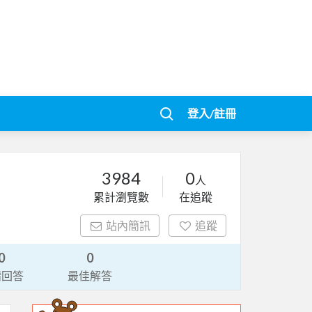
登入/註冊
3984
0
人
累計瀏覽數
在追蹤
站內簡訊
追蹤
0
0
請回答
最佳解答