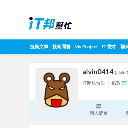
技術文章
技術問答
My Project
iT 徵才
聊
alvin0414
(alvin
iT邦見習生 ‧ 點數
77
個人背景