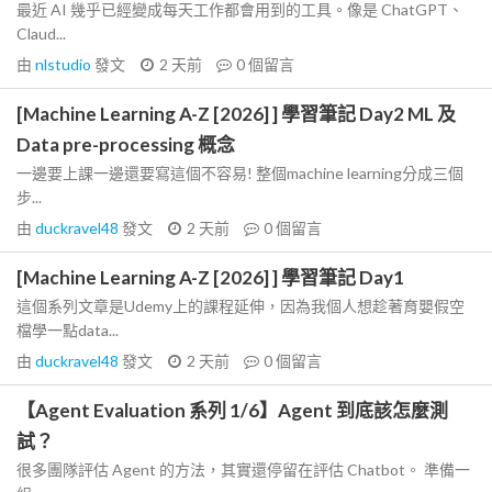
最近 AI 幾乎已經變成每天工作都會用到的工具。像是 ChatGPT、
Claud...
由
nlstudio
發文
2 天前
0
個留言
[Machine Learning A-Z [2026] ] 學習筆記 Day2 ML 及
Data pre-processing 概念
一邊要上課一邊還要寫這個不容易! 整個machine learning分成三個
步...
由
duckravel48
發文
2 天前
0
個留言
[Machine Learning A-Z [2026] ] 學習筆記 Day1
這個系列文章是Udemy上的課程延伸，因為我個人想趁著育嬰假空
檔學一點data...
由
duckravel48
發文
2 天前
0
個留言
【Agent Evaluation 系列 1/6】Agent 到底該怎麼測
試？
很多團隊評估 Agent 的方法，其實還停留在評估 Chatbot。 準備一