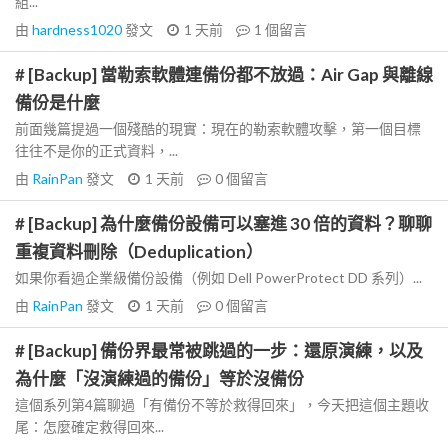
組...
由
hardness1020
發文
1 天前
1
個留言
# [Backup] 當勒索軟體連備份都不放過：Air Gap 與離線
備份是什麼
前面幾篇提過一個殘酷的現實：現在的勒索軟體攻擊，第一個目標
往往不是你的正式資料，...
由
RainPan
發文
1 天前
0
個留言
# [Backup] 為什麼備份設備可以塞進 30 倍的資料？聊聊
重複資料刪除（Deduplication）
如果你看過企業級備份設備（例如 Dell PowerProtect DD 系列）...
由
RainPan
發文
1 天前
0
個留言
# [Backup] 備份界最常被跳過的一步：還原演練，以及
為什麼「沒演練過的備份」等於沒備份
這個系列第4篇聊過「有備份不等於救得回來」，今天把這個主題收
尾：怎麼確定救得回來...