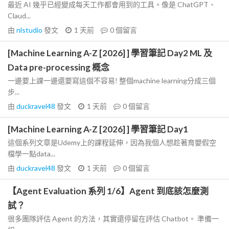
最近 AI 幾乎已經變成每天工作都會用到的工具。像是 ChatGPT、
Claud...
由
nlstudio
發文
1 天前
0
個留言
[Machine Learning A-Z [2026] ] 學習筆記 Day2 ML 及
Data pre-processing 概念
一邊要上課一邊還要寫這個不容易! 整個machine learning分成三個
步...
由
duckravel48
發文
1 天前
0
個留言
[Machine Learning A-Z [2026] ] 學習筆記 Day1
這個系列文章是Udemy上的課程延伸，因為我個人想趁著育嬰假空
檔學一點data...
由
duckravel48
發文
1 天前
0
個留言
【Agent Evaluation 系列 1/6】Agent 到底該怎麼測
試？
很多團隊評估 Agent 的方法，其實還停留在評估 Chatbot。 準備一