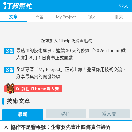
登入
文章
問答
My Project
徵才
聊天
按讚加入 iThelp 粉絲團追蹤
最熱血的技術盛事，連續 30 天的修煉【2026 iThome 鐵
公告
人賽】8 月 1 日賽事正式開啟！
全新專區「My Project」正式上線！邀請你用技術交流，
公告
分享最真實的開發經驗
前往 iThome鐵人賽
技術文章
熱門
鐵人賽
最新
AI 協作不是發帳號：企業要先畫出四條責任邊界