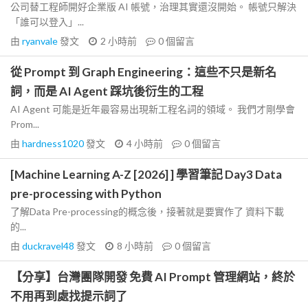
公司替工程師開好企業版 AI 帳號，治理其實還沒開始。 帳號只解決
「誰可以登入」...
由
ryanvale
發文
2 小時前
0
個留言
從 Prompt 到 Graph Engineering：這些不只是新名
詞，而是 AI Agent 踩坑後衍生的工程
AI Agent 可能是近年最容易出現新工程名詞的領域。 我們才剛學會
Prom...
由
hardness1020
發文
4 小時前
0
個留言
[Machine Learning A-Z [2026] ] 學習筆記 Day3 Data
pre-processing with Python
了解Data Pre-processing的概念後，接著就是要實作了 資料下載
的...
由
duckravel48
發文
8 小時前
0
個留言
【分享】台灣團隊開發 免費 AI Prompt 管理網站，終於
不用再到處找提示詞了