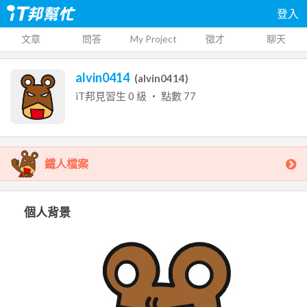
登入
文章
問答
My Project
徵才
聊天
alvin0414
(
alvin0414
)
iT邦見習生
0
級 ‧ 點數
77
鐵人檔案
個人背景