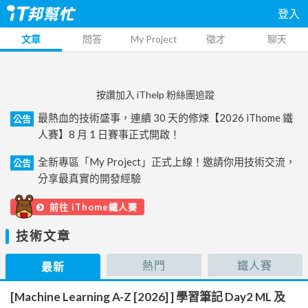
登入
文章
問答
My Project
徵才
聊天
按讚加入 iThelp 粉絲團追蹤
最熱血的技術盛事，連續 30 天的修煉【2026 iThome 鐵
公告
人賽】8 月 1 日賽事正式開啟！
全新專區「My Project」正式上線！邀請你用技術交流，
公告
分享最真實的開發經驗
前往 iThome鐵人賽
技術文章
熱門
鐵人賽
最新
[Machine Learning A-Z [2026] ] 學習筆記 Day2 ML 及