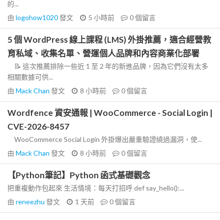
的...
由
logohow1020
發文
5 小時前
0
個留言
5 個 WordPress 線上課程 (LMS) 外掛推薦，適合經營教
育私域、收集名單、營運個人品牌和內容商業化部署
📝 這次推薦排除一些近 1 至 2 年的新進品牌，因為它們沒有太多
相關數據可供...
由
Mack Chan
發文
8 小時前
0
個留言
Wordfence 資安通報 | WooCommerce - Social Login |
CVE-2026-8457
WooCommerce Social Login 外掛爆出嚴重驗證繞過漏洞，使...
由
Mack Chan
發文
8 小時前
0
個留言
【Python筆記】Python 函式基礎觀念
把重複動作包起來 生活情境：每天打招呼 def say_hello():...
由
reneezhu
發文
1 天前
0
個留言