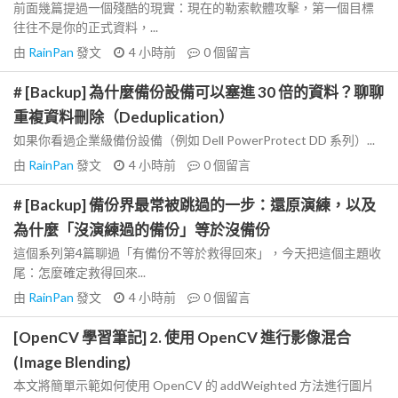
前面幾篇提過一個殘酷的現實：現在的勒索軟體攻擊，第一個目標
往往不是你的正式資料，...
由
RainPan
發文
4 小時前
0
個留言
# [Backup] 為什麼備份設備可以塞進 30 倍的資料？聊聊
重複資料刪除（Deduplication）
如果你看過企業級備份設備（例如 Dell PowerProtect DD 系列）...
由
RainPan
發文
4 小時前
0
個留言
# [Backup] 備份界最常被跳過的一步：還原演練，以及
為什麼「沒演練過的備份」等於沒備份
這個系列第4篇聊過「有備份不等於救得回來」，今天把這個主題收
尾：怎麼確定救得回來...
由
RainPan
發文
4 小時前
0
個留言
[OpenCV 學習筆記] 2. 使用 OpenCV 進行影像混合
(Image Blending)
本文將簡單示範如何使用 OpenCV 的 addWeighted 方法進行圖片