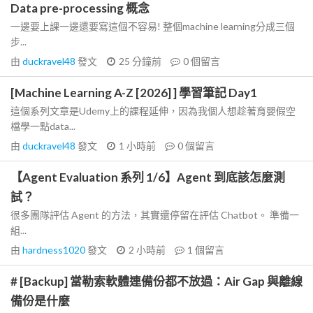
Data pre-processing 概念
一邊要上課一邊還要寫這個不容易! 整個machine learning分成三個
步...
由
duckravel48
發文
25 分鐘前
0
個留言
[Machine Learning A-Z [2026] ] 學習筆記 Day1
這個系列文章是Udemy上的課程延伸，因為我個人想趁著育嬰假空
檔學一點data...
由
duckravel48
發文
1 小時前
0
個留言
【Agent Evaluation 系列 1/6】Agent 到底該怎麼測
試？
很多團隊評估 Agent 的方法，其實還停留在評估 Chatbot。 準備一
組...
由
hardness1020
發文
2 小時前
1
個留言
# [Backup] 當勒索軟體連備份都不放過：Air Gap 與離線
備份是什麼