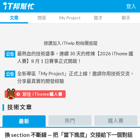
登入
文章
問答
My Project
徵才
聊天
按讚加入 iThelp 粉絲團追蹤
最熱血的技術盛事，連續 30 天的修煉【2026 iThome 鐵
公告
人賽】8 月 1 日賽事正式開啟！
全新專區「My Project」正式上線！邀請你用技術交流，
公告
分享最真實的開發經驗
前往 iThome鐵人賽
技術文章
熱門
鐵人賽
最新
換 section 不斷線 — 把「當下進度」交接給下一個對話