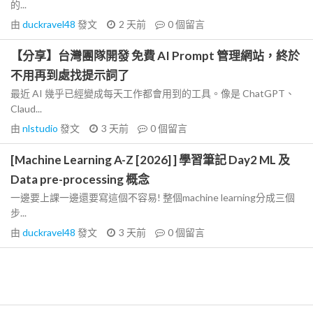
的...
由
duckravel48
發文
2 天前
0
個留言
【分享】台灣團隊開發 免費 AI Prompt 管理網站，終於
不用再到處找提示詞了
最近 AI 幾乎已經變成每天工作都會用到的工具。像是 ChatGPT、
Claud...
由
nlstudio
發文
3 天前
0
個留言
[Machine Learning A-Z [2026] ] 學習筆記 Day2 ML 及
Data pre-processing 概念
一邊要上課一邊還要寫這個不容易! 整個machine learning分成三個
步...
由
duckravel48
發文
3 天前
0
個留言