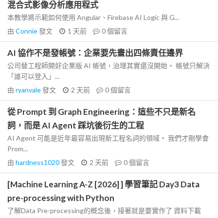
混合式影像分析應用程式
本教學將示範如何使用 Angular、Firebase AI Logic 與 G...
由
Connie
發文
1 天前
0
個留言
AI 協作不是發帳號：企業要先畫出四條責任邊界
公司替工程師開好企業版 AI 帳號，治理其實還沒開始。 帳號只解決
「誰可以登入」...
由
ryanvale
發文
2 天前
0
個留言
從 Prompt 到 Graph Engineering：這些不只是新名
詞，而是 AI Agent 踩坑後衍生的工程
AI Agent 可能是近年最容易出現新工程名詞的領域。 我們才剛學會
Prom...
由
hardness1020
發文
2 天前
0
個留言
[Machine Learning A-Z [2026] ] 學習筆記 Day3 Data
pre-processing with Python
了解Data Pre-processing的概念後，接著就是要實作了 資料下載