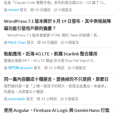
這是「Claude Code 實戰手冊」系列的第五篇(G5)。G3 講了 CL...
由
timwei
發文
10 分鐘前
0
個留言
WordPress 7.1 版本將於 8 月 19 日發布，其中表格無障
礙功能引發用戶群的擔憂？
WordPress 7.1 版本會變更 HTML 裡的 Table 的結構，其...
由
Mack Chan
發文
26 分鐘前
0
個留言
船舶應用，近海 4G LTE，航運 Starlink 整合運用
整機台灣製 MIT，4G LTE 模組 非大陸 DrayTek VigorC4...
由
林門神JanusLin
發文
11 小時前
0
個留言
同一篇內容翻成十種語言，要換掉的不只是詞，是節日
我們做的是一套「上傳一張孩子的照片，就寫出並畫出一本繪本」
的產品，內容要以十種語...
由
lumorakids
發文
21 小時前
0
個留言
使用 Angular、Firebase AI Logic 與 Gemini Nano 打造