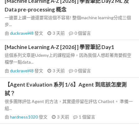
[Machine Learning A-Z [2026] ] 學習筆記 Day2 ML 及
Data pre-processing 概念
一邊要上課一邊還要寫這個不容易! 整個machine learning分成三個
步...
由
duckravel48
發文
3 天前
0
個留言
[Machine Learning A-Z [2026] ] 學習筆記 Day1
這個系列文章是Udemy上的課程延伸，因為我個人想趁著育嬰假空
檔學一點data...
由
duckravel48
發文
3 天前
0
個留言
【Agent Evaluation 系列 1/6】Agent 到底該怎麼測
試？
很多團隊評估 Agent 的方法，其實還停留在評估 Chatbot。 準備一
組...
由
hardness1020
發文
3 天前
1
個留言