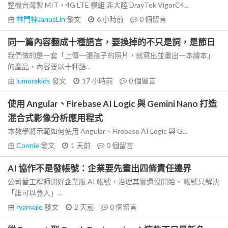
整機台灣製 MIT，4G LTE 模組 非大陸 DrayTek VigorC4...
由
林門神JanusLin
發文
6 小時前
0
個留言
同一篇內容翻成十種語言，要換掉的不只是詞，是節日
我們做的是一套「上傳一張孩子的照片，就寫出並畫出一本繪本」
的產品，內容要以十種語...
由
lumorakids
發文
17 小時前
0
個留言
使用 Angular、Firebase AI Logic 與 Gemini Nano 打造
混合式影像分析應用程式
本教學將示範如何使用 Angular、Firebase AI Logic 與 G...
由
Connie
發文
1 天前
0
個留言
AI 協作不是發帳號：企業要先畫出四條責任邊界
公司替工程師開好企業版 AI 帳號，治理其實還沒開始。 帳號只解決
「誰可以登入」...
由
ryanvale
發文
2 天前
0
個留言