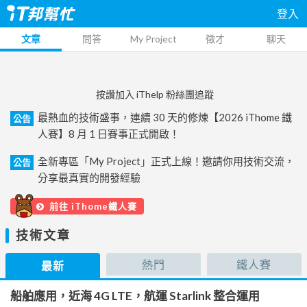
登入
文章
問答
My Project
徵才
聊天
按讚加入 iThelp 粉絲團追蹤
最熱血的技術盛事，連續 30 天的修煉【2026 iThome 鐵
公告
人賽】8 月 1 日賽事正式開啟！
全新專區「My Project」正式上線！邀請你用技術交流，
公告
分享最真實的開發經驗
前往 iThome鐵人賽
技術文章
熱門
鐵人賽
最新
船舶應用，近海 4G LTE，航運 Starlink 整合運用