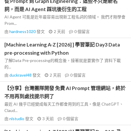
從 Prompt 到 Graph Engineering：這些不只是新名
詞，而是 AI Agent 踩坑後衍生的工程
AI Agent 可能是近年最容易出現新工程名詞的領域。 我們才剛學會
Prom...
由
hardness1020
發文
2 天前
0
個留言
[Machine Learning A-Z [2026] ] 學習筆記 Day3 Data
pre-processing with Python
了解Data Pre-processing的概念後，接著就是要實作了 資料下載
的...
由
duckravel48
發文
2 天前
0
個留言
【分享】台灣團隊開發 免費 AI Prompt 管理網站，終於
不用再到處找提示詞了
最近 AI 幾乎已經變成每天工作都會用到的工具。像是 ChatGPT、
Claud...
由
nlstudio
發文
3 天前
0
個留言