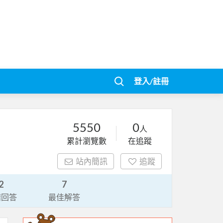
登入/註冊
5550
0
人
累計瀏覽數
在追蹤
站內簡訊
追蹤
2
7
請回答
最佳解答