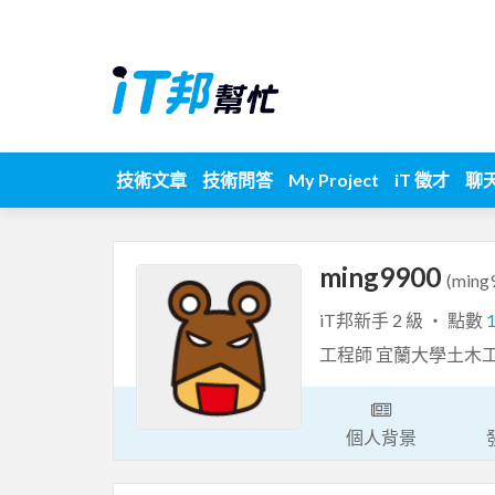
技術文章
技術問答
My Project
iT 徵才
聊
ming9900
(ming
iT邦新手 2 級 ‧ 點數
工程師 宜蘭大學土木
個人背景