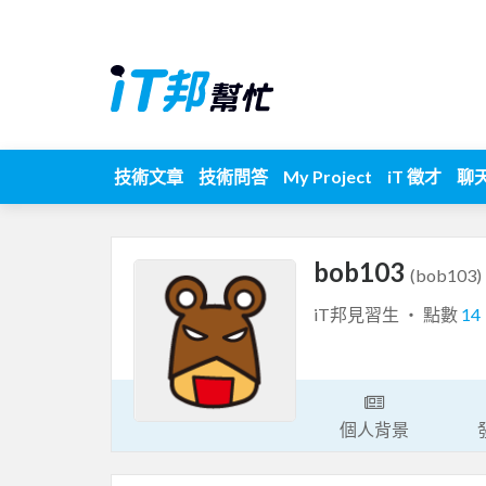
技術文章
技術問答
My Project
iT 徵才
聊
bob103
(bob103)
iT邦見習生 ‧ 點數
14
個人背景