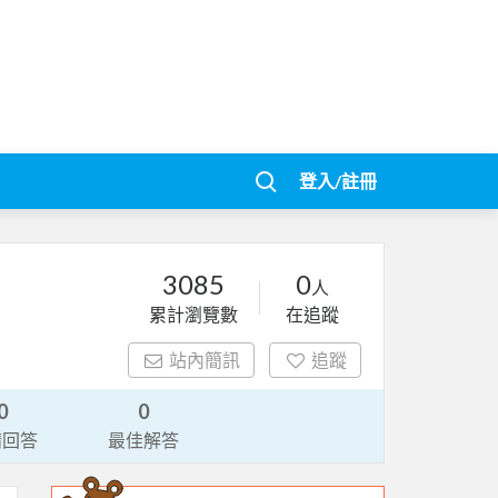
登入/註冊
3085
0
人
累計瀏覽數
在追蹤
站內簡訊
追蹤
0
0
請回答
最佳解答