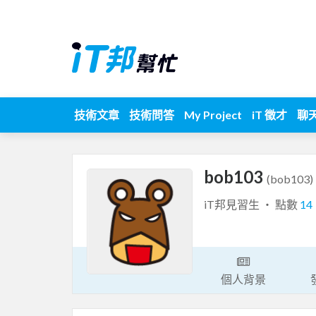
技術文章
技術問答
My Project
iT 徵才
聊
bob103
(bob103)
iT邦見習生 ‧ 點數
14
個人背景