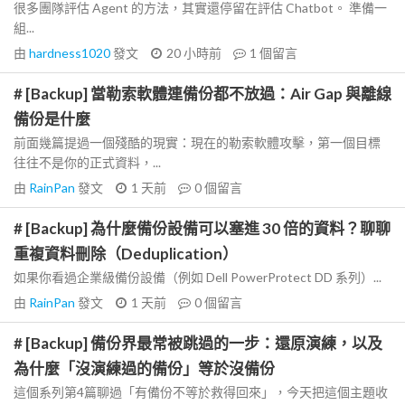
很多團隊評估 Agent 的方法，其實還停留在評估 Chatbot。 準備一
組...
由
hardness1020
發文
20 小時前
1
個留言
# [Backup] 當勒索軟體連備份都不放過：Air Gap 與離線
備份是什麼
前面幾篇提過一個殘酷的現實：現在的勒索軟體攻擊，第一個目標
往往不是你的正式資料，...
由
RainPan
發文
1 天前
0
個留言
# [Backup] 為什麼備份設備可以塞進 30 倍的資料？聊聊
重複資料刪除（Deduplication）
如果你看過企業級備份設備（例如 Dell PowerProtect DD 系列）...
由
RainPan
發文
1 天前
0
個留言
# [Backup] 備份界最常被跳過的一步：還原演練，以及
為什麼「沒演練過的備份」等於沒備份
這個系列第4篇聊過「有備份不等於救得回來」，今天把這個主題收