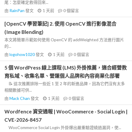
尾：怎麼確定救得回來...
由
RainPan
發文
1 天前
0
個留言
[OpenCV 學習筆記] 2. 使用 OpenCV 進行影像混合
(Image Blending)
本文將簡單示範如何使用 OpenCV 的 addWeighted 方法進行圖片
的...
由
logohow1020
發文
1 天前
0
個留言
5 個 WordPress 線上課程 (LMS) 外掛推薦，適合經營教
育私域、收集名單、營運個人品牌和內容商業化部署
📝 這次推薦排除一些近 1 至 2 年的新進品牌，因為它們沒有太多
相關數據可供...
由
Mack Chan
發文
1 天前
0
個留言
Wordfence 資安通報 | WooCommerce - Social Login |
CVE-2026-8457
WooCommerce Social Login 外掛爆出嚴重驗證繞過漏洞，使...