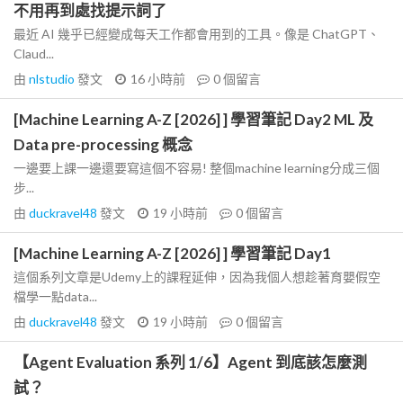
不用再到處找提示詞了
最近 AI 幾乎已經變成每天工作都會用到的工具。像是 ChatGPT、
Claud...
由
nlstudio
發文
16 小時前
0
個留言
[Machine Learning A-Z [2026] ] 學習筆記 Day2 ML 及
Data pre-processing 概念
一邊要上課一邊還要寫這個不容易! 整個machine learning分成三個
步...
由
duckravel48
發文
19 小時前
0
個留言
[Machine Learning A-Z [2026] ] 學習筆記 Day1
這個系列文章是Udemy上的課程延伸，因為我個人想趁著育嬰假空
檔學一點data...
由
duckravel48
發文
19 小時前
0
個留言
【Agent Evaluation 系列 1/6】Agent 到底該怎麼測
試？