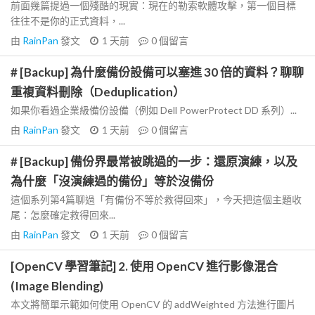
前面幾篇提過一個殘酷的現實：現在的勒索軟體攻擊，第一個目標
往往不是你的正式資料，...
由
RainPan
發文
1 天前
0
個留言
# [Backup] 為什麼備份設備可以塞進 30 倍的資料？聊聊
重複資料刪除（Deduplication）
如果你看過企業級備份設備（例如 Dell PowerProtect DD 系列）...
由
RainPan
發文
1 天前
0
個留言
# [Backup] 備份界最常被跳過的一步：還原演練，以及
為什麼「沒演練過的備份」等於沒備份
這個系列第4篇聊過「有備份不等於救得回來」，今天把這個主題收
尾：怎麼確定救得回來...
由
RainPan
發文
1 天前
0
個留言
[OpenCV 學習筆記] 2. 使用 OpenCV 進行影像混合
(Image Blending)
本文將簡單示範如何使用 OpenCV 的 addWeighted 方法進行圖片