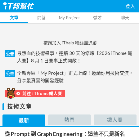
登入
文章
問答
My Project
徵才
聊天
按讚加入 iThelp 粉絲團追蹤
最熱血的技術盛事，連續 30 天的修煉【2026 iThome 鐵
公告
人賽】8 月 1 日賽事正式開啟！
全新專區「My Project」正式上線！邀請你用技術交流，
公告
分享最真實的開發經驗
前往 iThome鐵人賽
技術文章
熱門
鐵人賽
最新
從 Prompt 到 Graph Engineering：這些不只是新名