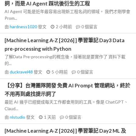
詞，而是 AI Agent 踩坑後衍生的工程
AI Agent 可能是近年最容易出現新工程名詞的領域。 我們才剛學會
Prom...
由
hardness1020
發文
2 小時前
0
個留言
[Machine Learning A-Z [2026] ] 學習筆記 Day3 Data
pre-processing with Python
了解Data Pre-processing的概念後，接著就是要實作了 資料下載
的...
由
duckravel48
發文
5 小時前
0
個留言
【分享】台灣團隊開發 免費 AI Prompt 管理網站，終於
不用再到處找提示詞了
最近 AI 幾乎已經變成每天工作都會用到的工具。像是 ChatGPT、
Claud...
由
nlstudio
發文
1 天前
0
個留言
[Machine Learning A-Z [2026] ] 學習筆記 Day2 ML 及