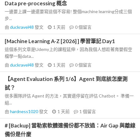
Data pre-processing 概念
一邊要上課一邊還要寫這個不容易! 整個machine learning分成三個
步...
由
duckravel48
發文
1 天前
0
個留言
[Machine Learning A-Z [2026] ] 學習筆記 Day1
這個系列文章是Udemy上的課程延伸，因為我個人想趁著育嬰假空
檔學一點data...
由
duckravel48
發文
1 天前
0
個留言
【Agent Evaluation 系列 1/6】Agent 到底該怎麼測
試？
很多團隊評估 Agent 的方法，其實還停留在評估 Chatbot。 準備一
組...
由
hardness1020
發文
1 天前
1
個留言
# [Backup] 當勒索軟體連備份都不放過：Air Gap 與離線
備份是什麼