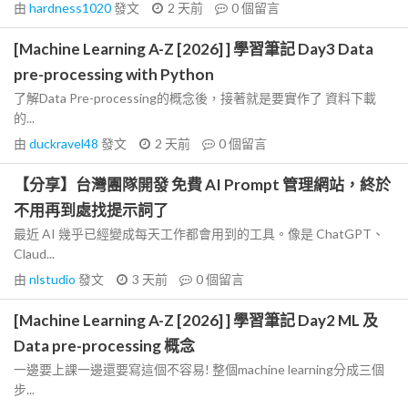
由
hardness1020
發文
2 天前
0
個留言
[Machine Learning A-Z [2026] ] 學習筆記 Day3 Data
pre-processing with Python
了解Data Pre-processing的概念後，接著就是要實作了 資料下載
的...
由
duckravel48
發文
2 天前
0
個留言
【分享】台灣團隊開發 免費 AI Prompt 管理網站，終於
不用再到處找提示詞了
最近 AI 幾乎已經變成每天工作都會用到的工具。像是 ChatGPT、
Claud...
由
nlstudio
發文
3 天前
0
個留言
[Machine Learning A-Z [2026] ] 學習筆記 Day2 ML 及
Data pre-processing 概念
一邊要上課一邊還要寫這個不容易! 整個machine learning分成三個
步...