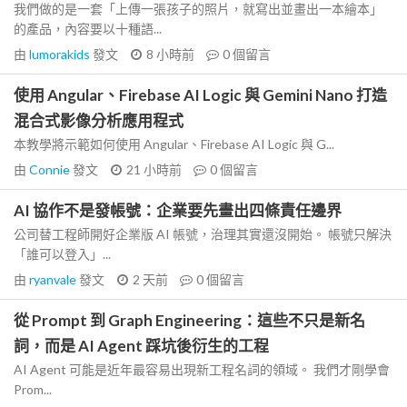
我們做的是一套「上傳一張孩子的照片，就寫出並畫出一本繪本」
的產品，內容要以十種語...
由
lumorakids
發文
8 小時前
0
個留言
使用 Angular、Firebase AI Logic 與 Gemini Nano 打造
混合式影像分析應用程式
本教學將示範如何使用 Angular、Firebase AI Logic 與 G...
由
Connie
發文
21 小時前
0
個留言
AI 協作不是發帳號：企業要先畫出四條責任邊界
公司替工程師開好企業版 AI 帳號，治理其實還沒開始。 帳號只解決
「誰可以登入」...
由
ryanvale
發文
2 天前
0
個留言
從 Prompt 到 Graph Engineering：這些不只是新名
詞，而是 AI Agent 踩坑後衍生的工程
AI Agent 可能是近年最容易出現新工程名詞的領域。 我們才剛學會
Prom...