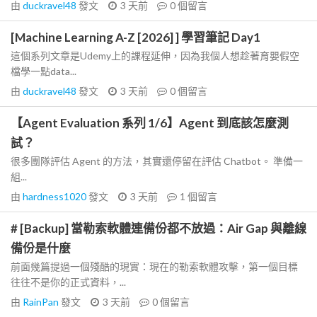
由
duckravel48
發文
3 天前
0
個留言
[Machine Learning A-Z [2026] ] 學習筆記 Day1
這個系列文章是Udemy上的課程延伸，因為我個人想趁著育嬰假空
檔學一點data...
由
duckravel48
發文
3 天前
0
個留言
【Agent Evaluation 系列 1/6】Agent 到底該怎麼測
試？
很多團隊評估 Agent 的方法，其實還停留在評估 Chatbot。 準備一
組...
由
hardness1020
發文
3 天前
1
個留言
# [Backup] 當勒索軟體連備份都不放過：Air Gap 與離線
備份是什麼
前面幾篇提過一個殘酷的現實：現在的勒索軟體攻擊，第一個目標
往往不是你的正式資料，...
由
RainPan
發文
3 天前
0
個留言