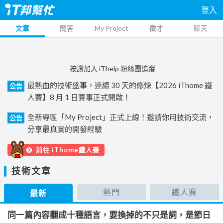
登入
文章
問答
My Project
徵才
聊天
按讚加入 iThelp 粉絲團追蹤
最熱血的技術盛事，連續 30 天的修煉【2026 iThome 鐵
公告
人賽】8 月 1 日賽事正式開啟！
全新專區「My Project」正式上線！邀請你用技術交流，
公告
分享最真實的開發經驗
前往 iThome鐵人賽
技術文章
熱門
鐵人賽
最新
同一篇內容翻成十種語言，要換掉的不只是詞，是節日