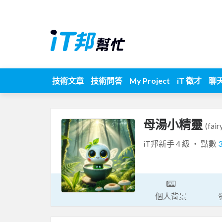
技術文章
技術問答
My Project
iT 徵才
聊
母湯小精靈
(fai
iT邦新手 4 級 ‧ 點數
個人背景