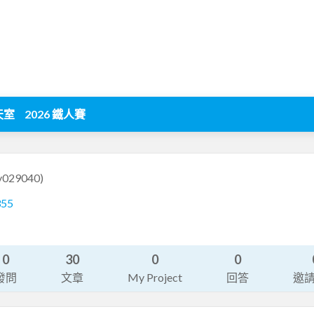
天室
2026 鐵人賽
ry029040)
355
0
30
0
0
發問
文章
My Project
回答
邀