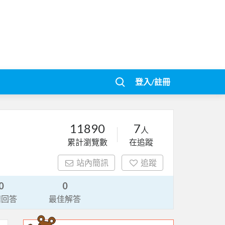
登入/註冊
11890
7
人
累計瀏覽數
在追蹤
站內簡訊
追蹤
0
0
請回答
最佳解答