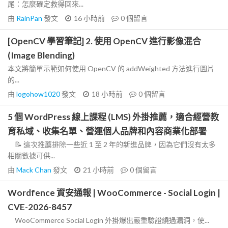
尾：怎麼確定救得回來...
由
RainPan
發文
16 小時前
0
個留言
[OpenCV 學習筆記] 2. 使用 OpenCV 進行影像混合
(Image Blending)
本文將簡單示範如何使用 OpenCV 的 addWeighted 方法進行圖片
的...
由
logohow1020
發文
18 小時前
0
個留言
5 個 WordPress 線上課程 (LMS) 外掛推薦，適合經營教
育私域、收集名單、營運個人品牌和內容商業化部署
📝 這次推薦排除一些近 1 至 2 年的新進品牌，因為它們沒有太多
相關數據可供...
由
Mack Chan
發文
21 小時前
0
個留言
Wordfence 資安通報 | WooCommerce - Social Login |
CVE-2026-8457
WooCommerce Social Login 外掛爆出嚴重驗證繞過漏洞，使...