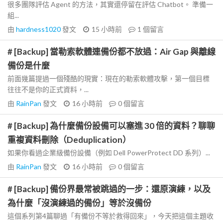
很多團隊評估 Agent 的方法，其實還停留在評估 Chatbot。 準備一
組...
由
hardness1020
發文
15 小時前
1
個留言
# [Backup] 當勒索軟體連備份都不放過：Air Gap 與離線
備份是什麼
前面幾篇提過一個殘酷的現實：現在的勒索軟體攻擊，第一個目標
往往不是你的正式資料，...
由
RainPan
發文
16 小時前
0
個留言
# [Backup] 為什麼備份設備可以塞進 30 倍的資料？聊聊
重複資料刪除（Deduplication）
如果你看過企業級備份設備（例如 Dell PowerProtect DD 系列）...
由
RainPan
發文
16 小時前
0
個留言
# [Backup] 備份界最常被跳過的一步：還原演練，以及
為什麼「沒演練過的備份」等於沒備份
這個系列第4篇聊過「有備份不等於救得回來」，今天把這個主題收