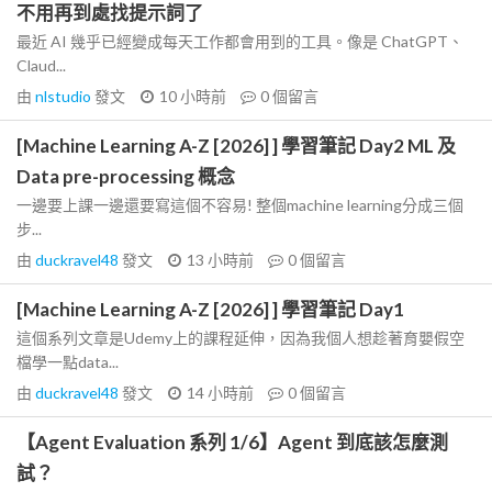
不用再到處找提示詞了
最近 AI 幾乎已經變成每天工作都會用到的工具。像是 ChatGPT、
Claud...
由
nlstudio
發文
10 小時前
0
個留言
[Machine Learning A-Z [2026] ] 學習筆記 Day2 ML 及
Data pre-processing 概念
一邊要上課一邊還要寫這個不容易! 整個machine learning分成三個
步...
由
duckravel48
發文
13 小時前
0
個留言
[Machine Learning A-Z [2026] ] 學習筆記 Day1
這個系列文章是Udemy上的課程延伸，因為我個人想趁著育嬰假空
檔學一點data...
由
duckravel48
發文
14 小時前
0
個留言
【Agent Evaluation 系列 1/6】Agent 到底該怎麼測
試？