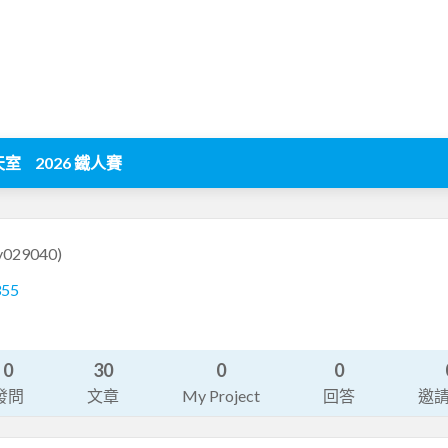
天室
2026 鐵人賽
ry029040)
355
0
30
0
0
發問
文章
My Project
回答
邀