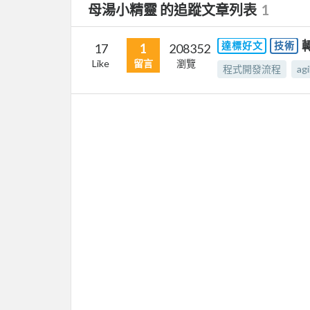
母湯小精靈 的追蹤文章列表
1
達標好文
技術
17
1
208352
Like
留言
瀏覽
程式開發流程
agi