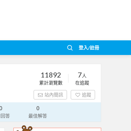
登入/註冊
11892
7
人
累計瀏覽數
在追蹤
站內簡訊
追蹤
0
0
請回答
最佳解答