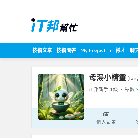
技術文章
技術問答
My Project
iT 徵才
聊
母湯小精靈
(fai
iT邦新手 4 級 ‧ 點數
個人背景