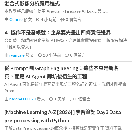
混合式影像分析應用程式
本教學將示範如何使用 Angular、Firebase AI Logic 與 G...
由
Connie
發文
4 小時前
0
個留言
AI 協作不是發帳號：企業要先畫出四條責任邊界
公司替工程師開好企業版 AI 帳號，治理其實還沒開始。 帳號只解決
「誰可以登入」...
由
ryanvale
發文
20 小時前
0
個留言
從 Prompt 到 Graph Engineering：這些不只是新名
詞，而是 AI Agent 踩坑後衍生的工程
AI Agent 可能是近年最容易出現新工程名詞的領域。 我們才剛學會
Prom...
由
hardness1020
發文
1 天前
0
個留言
[Machine Learning A-Z [2026] ] 學習筆記 Day3 Data
pre-processing with Python
了解Data Pre-processing的概念後，接著就是要實作了 資料下載