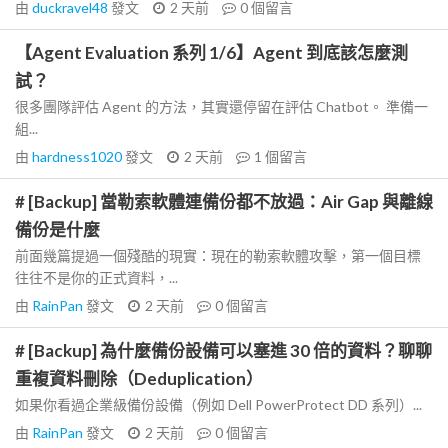
由
duckravel48
發文
2 天前
0
個留言
【Agent Evaluation 系列 1/6】Agent 到底該怎麼測
試？
很多團隊評估 Agent 的方法，其實還停留在評估 Chatbot。 準備一
組...
由
hardness1020
發文
2 天前
1
個留言
# [Backup] 當勒索軟體連備份都不放過：Air Gap 與離線
備份是什麼
前面幾篇提過一個殘酷的現實：現在的勒索軟體攻擊，第一個目標
往往不是你的正式資料，...
由
RainPan
發文
2 天前
0
個留言
# [Backup] 為什麼備份設備可以塞進 30 倍的資料？聊聊
重複資料刪除（Deduplication）
如果你看過企業級備份設備（例如 Dell PowerProtect DD 系列）...
由
RainPan
發文
2 天前
0
個留言