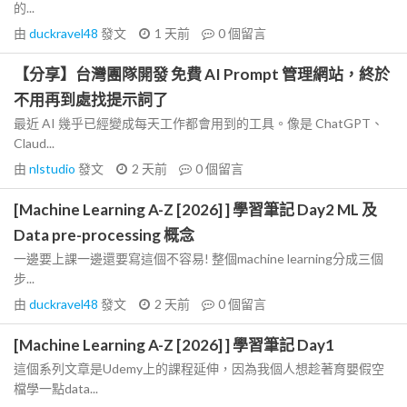
的...
由
duckravel48
發文
1 天前
0
個留言
【分享】台灣團隊開發 免費 AI Prompt 管理網站，終於
不用再到處找提示詞了
最近 AI 幾乎已經變成每天工作都會用到的工具。像是 ChatGPT、
Claud...
由
nlstudio
發文
2 天前
0
個留言
[Machine Learning A-Z [2026] ] 學習筆記 Day2 ML 及
Data pre-processing 概念
一邊要上課一邊還要寫這個不容易! 整個machine learning分成三個
步...
由
duckravel48
發文
2 天前
0
個留言
[Machine Learning A-Z [2026] ] 學習筆記 Day1
這個系列文章是Udemy上的課程延伸，因為我個人想趁著育嬰假空
檔學一點data...