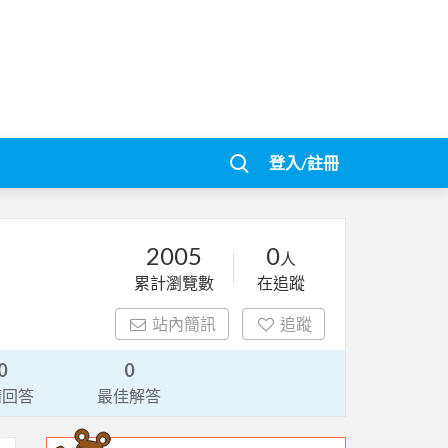
登入/註冊
2005
0
人
累計瀏覽數
在追蹤
站內簡訊
追蹤
0
0
請回答
最佳解答