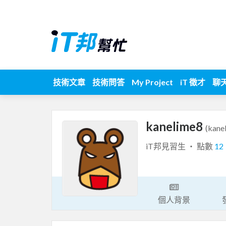
技術文章
技術問答
My Project
iT 徵才
聊
kanelime8
(kane
iT邦見習生 ‧ 點數
12
個人背景