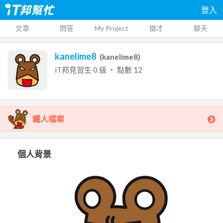
登入
文章
問答
My Project
徵才
聊天
kanelime8
(
kanelime8
)
iT邦見習生
0
級 ‧ 點數
12
鐵人檔案
個人背景