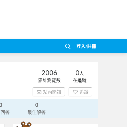
登入/註冊
2006
0
人
累計瀏覽數
在追蹤
站內簡訊
追蹤
0
0
請回答
最佳解答