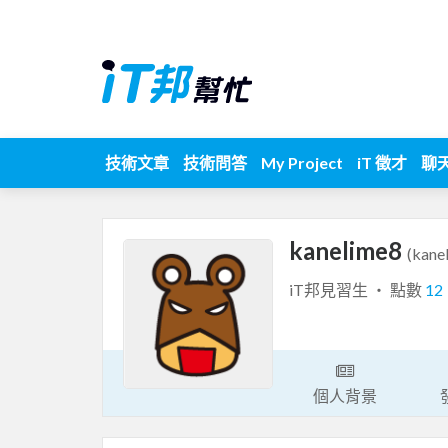
技術文章
技術問答
My Project
iT 徵才
聊
kanelime8
(kane
iT邦見習生 ‧ 點數
12
個人背景