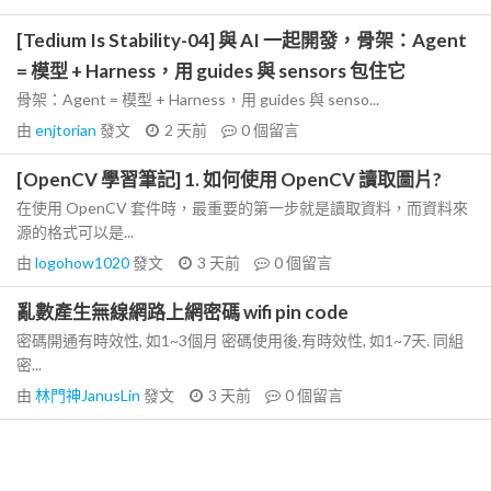
[Tedium Is Stability-04] 與 AI 一起開發，骨架：Agent
= 模型 + Harness，用 guides 與 sensors 包住它
骨架：Agent = 模型 + Harness，用 guides 與 senso...
由
enjtorian
發文
2 天前
0
個留言
[OpenCV 學習筆記] 1. 如何使用 OpenCV 讀取圖片?
在使用 OpenCV 套件時，最重要的第一步就是讀取資料，而資料來
源的格式可以是...
由
logohow1020
發文
3 天前
0
個留言
亂數產生無線網路上網密碼 wifi pin code
密碼開通有時效性, 如1~3個月 密碼使用後,有時效性, 如1~7天. 同組
密...
由
林門神JanusLin
發文
3 天前
0
個留言