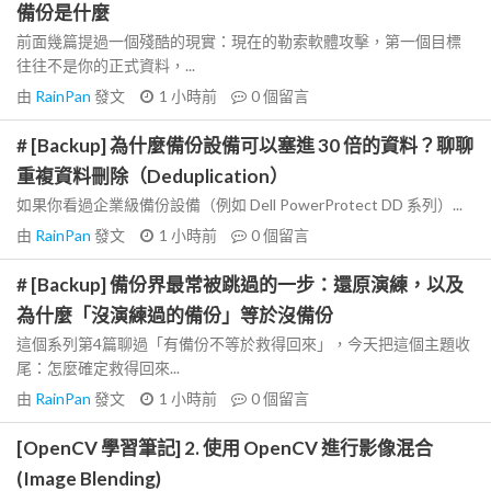
備份是什麼
前面幾篇提過一個殘酷的現實：現在的勒索軟體攻擊，第一個目標
往往不是你的正式資料，...
由
RainPan
發文
1 小時前
0
個留言
# [Backup] 為什麼備份設備可以塞進 30 倍的資料？聊聊
重複資料刪除（Deduplication）
如果你看過企業級備份設備（例如 Dell PowerProtect DD 系列）...
由
RainPan
發文
1 小時前
0
個留言
# [Backup] 備份界最常被跳過的一步：還原演練，以及
為什麼「沒演練過的備份」等於沒備份
這個系列第4篇聊過「有備份不等於救得回來」，今天把這個主題收
尾：怎麼確定救得回來...
由
RainPan
發文
1 小時前
0
個留言
[OpenCV 學習筆記] 2. 使用 OpenCV 進行影像混合
(Image Blending)