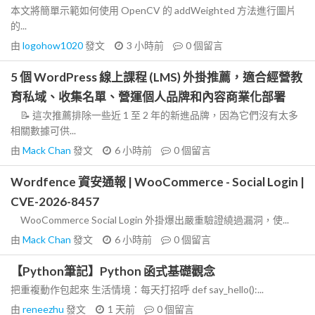
本文將簡單示範如何使用 OpenCV 的 addWeighted 方法進行圖片
的...
由
logohow1020
發文
3 小時前
0
個留言
5 個 WordPress 線上課程 (LMS) 外掛推薦，適合經營教
育私域、收集名單、營運個人品牌和內容商業化部署
📝 這次推薦排除一些近 1 至 2 年的新進品牌，因為它們沒有太多
相關數據可供...
由
Mack Chan
發文
6 小時前
0
個留言
Wordfence 資安通報 | WooCommerce - Social Login |
CVE-2026-8457
WooCommerce Social Login 外掛爆出嚴重驗證繞過漏洞，使...
由
Mack Chan
發文
6 小時前
0
個留言
【Python筆記】Python 函式基礎觀念
把重複動作包起來 生活情境：每天打招呼 def say_hello():...
由
reneezhu
發文
1 天前
0
個留言