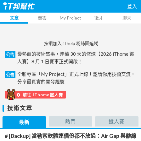
登入
文章
問答
My Project
徵才
聊天
按讚加入 iThelp 粉絲團追蹤
最熱血的技術盛事，連續 30 天的修煉【2026 iThome 鐵
公告
人賽】8 月 1 日賽事正式開啟！
全新專區「My Project」正式上線！邀請你用技術交流，
公告
分享最真實的開發經驗
前往 iThome鐵人賽
技術文章
熱門
鐵人賽
最新
# [Backup] 當勒索軟體連備份都不放過：Air Gap 與離線