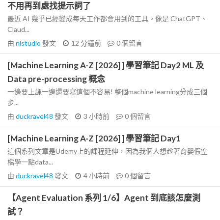
不用再到處找提示詞了
最近 AI 幾乎已經變成每天工作都會用到的工具。像是 ChatGPT、
Claud...
由
nlstudio
發文
12 分鐘前
0
個留言
[Machine Learning A-Z [2026] ] 學習筆記 Day2 ML 及
Data pre-processing 概念
一邊要上課一邊還要寫這個不容易! 整個machine learning分成三個
步...
由
duckravel48
發文
3 小時前
0
個留言
[Machine Learning A-Z [2026] ] 學習筆記 Day1
這個系列文章是Udemy上的課程延伸，因為我個人想趁著育嬰假空
檔學一點data...
由
duckravel48
發文
4 小時前
0
個留言
【Agent Evaluation 系列 1/6】Agent 到底該怎麼測
試？