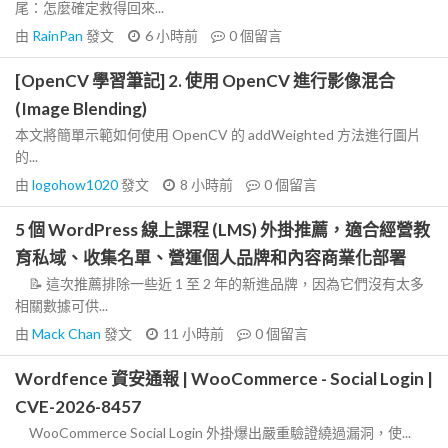
尾：怎麼確定救得回來...
由
RainPan
發文
6 小時前
0
個留言
[OpenCV 學習筆記] 2. 使用 OpenCV 進行影像混合
(Image Blending)
本文將簡單示範如何使用 OpenCV 的 addWeighted 方法進行圖片
的...
由
logohow1020
發文
8 小時前
0
個留言
5 個 WordPress 線上課程 (LMS) 外掛推薦，適合經營教
育私域、收集名單、營運個人品牌和內容商業化部署
📝 這次推薦排除一些近 1 至 2 年的新進品牌，因為它們沒有太多
相關數據可供...
由
Mack Chan
發文
11 小時前
0
個留言
Wordfence 資安通報 | WooCommerce - Social Login |
CVE-2026-8457
WooCommerce Social Login 外掛爆出嚴重驗證繞過漏洞，使...