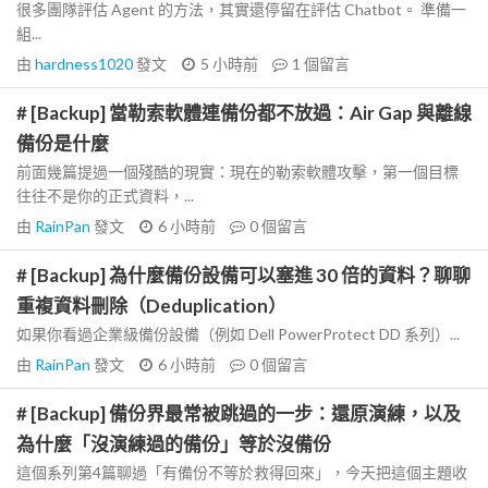
很多團隊評估 Agent 的方法，其實還停留在評估 Chatbot。 準備一
組...
由
hardness1020
發文
5 小時前
1
個留言
# [Backup] 當勒索軟體連備份都不放過：Air Gap 與離線
備份是什麼
前面幾篇提過一個殘酷的現實：現在的勒索軟體攻擊，第一個目標
往往不是你的正式資料，...
由
RainPan
發文
6 小時前
0
個留言
# [Backup] 為什麼備份設備可以塞進 30 倍的資料？聊聊
重複資料刪除（Deduplication）
如果你看過企業級備份設備（例如 Dell PowerProtect DD 系列）...
由
RainPan
發文
6 小時前
0
個留言
# [Backup] 備份界最常被跳過的一步：還原演練，以及
為什麼「沒演練過的備份」等於沒備份
這個系列第4篇聊過「有備份不等於救得回來」，今天把這個主題收