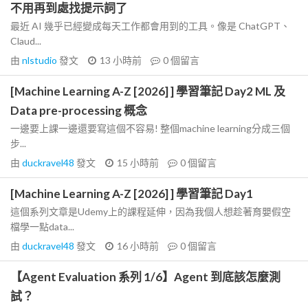
不用再到處找提示詞了
最近 AI 幾乎已經變成每天工作都會用到的工具。像是 ChatGPT、
Claud...
由
nlstudio
發文
13 小時前
0
個留言
[Machine Learning A-Z [2026] ] 學習筆記 Day2 ML 及
Data pre-processing 概念
一邊要上課一邊還要寫這個不容易! 整個machine learning分成三個
步...
由
duckravel48
發文
15 小時前
0
個留言
[Machine Learning A-Z [2026] ] 學習筆記 Day1
這個系列文章是Udemy上的課程延伸，因為我個人想趁著育嬰假空
檔學一點data...
由
duckravel48
發文
16 小時前
0
個留言
【Agent Evaluation 系列 1/6】Agent 到底該怎麼測
試？