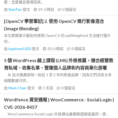
尾：怎麼確定救得回來...
由
RainPan
發文
19 小時前
0
個留言
[OpenCV 學習筆記] 2. 使用 OpenCV 進行影像混合
(Image Blending)
本文將簡單示範如何使用 OpenCV 的 addWeighted 方法進行圖片
的...
由
logohow1020
發文
20 小時前
0
個留言
5 個 WordPress 線上課程 (LMS) 外掛推薦，適合經營教
育私域、收集名單、營運個人品牌和內容商業化部署
📝 這次推薦排除一些近 1 至 2 年的新進品牌，因為它們沒有太多
相關數據可供...
由
Mack Chan
發文
1 天前
0
個留言
Wordfence 資安通報 | WooCommerce - Social Login |
CVE-2026-8457
WooCommerce Social Login 外掛爆出嚴重驗證繞過漏洞，使...