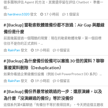
很多團隊評估 Agent 的方法，其實還停留在評估 Chatbot。 準備一
組...
由
hardness1020
發文
17 小時前
1
個留言
# [Backup] 當勒索軟體連備份都不放過：Air Gap 與離線
備份是什麼
前面幾篇提過一個殘酷的現實：現在的勒索軟體攻擊，第一個目標
往往不是你的正式資料，...
由
RainPan
發文
19 小時前
0
個留言
# [Backup] 為什麼備份設備可以塞進 30 倍的資料？聊聊
重複資料刪除（Deduplication）
如果你看過企業級備份設備（例如 Dell PowerProtect DD 系列）...
由
RainPan
發文
19 小時前
0
個留言
# [Backup] 備份界最常被跳過的一步：還原演練，以及
為什麼「沒演練過的備份」等於沒備份
這個系列第4篇聊過「有備份不等於救得回來」，今天把這個主題收