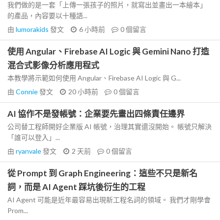
我們做的是一套「上傳一張孩子的照片，就寫出並畫出一本繪本」
的產品，內容要以十種語...
由
lumorakids
發文
6 小時前
0
個留言
使用 Angular、Firebase AI Logic 與 Gemini Nano 打造
混合式影像分析應用程式
本教學將示範如何使用 Angular、Firebase AI Logic 與 G...
由
Connie
發文
20 小時前
0
個留言
AI 協作不是發帳號：企業要先畫出四條責任邊界
公司替工程師開好企業版 AI 帳號，治理其實還沒開始。 帳號只解決
「誰可以登入」...
由
ryanvale
發文
2 天前
0
個留言
從 Prompt 到 Graph Engineering：這些不只是新名
詞，而是 AI Agent 踩坑後衍生的工程
AI Agent 可能是近年最容易出現新工程名詞的領域。 我們才剛學會
Prom...