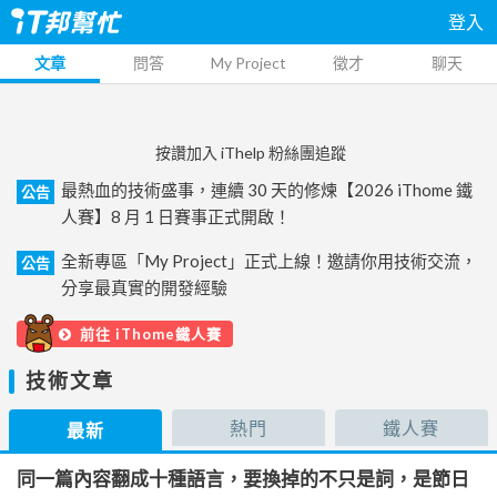
登入
文章
問答
My Project
徵才
聊天
按讚加入 iThelp 粉絲團追蹤
最熱血的技術盛事，連續 30 天的修煉【2026 iThome 鐵
公告
人賽】8 月 1 日賽事正式開啟！
全新專區「My Project」正式上線！邀請你用技術交流，
公告
分享最真實的開發經驗
前往 iThome鐵人賽
技術文章
熱門
鐵人賽
最新
同一篇內容翻成十種語言，要換掉的不只是詞，是節日