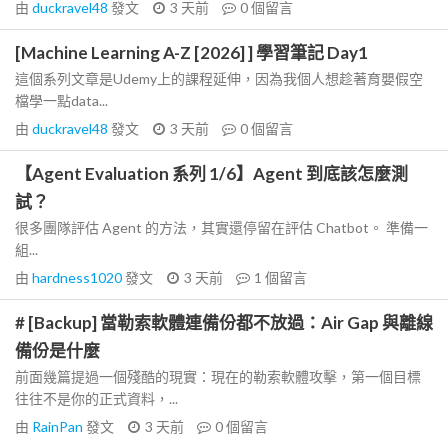
由
duckravel48
發文
3 天前
0
個留言
[Machine Learning A-Z [2026] ] 學習筆記 Day1
這個系列文章是Udemy上的課程延伸，因為我個人想趁著育嬰假空
檔學一點data...
由
duckravel48
發文
3 天前
0
個留言
【Agent Evaluation 系列 1/6】Agent 到底該怎麼測
試？
很多團隊評估 Agent 的方法，其實還停留在評估 Chatbot。 準備一
組...
由
hardness1020
發文
3 天前
1
個留言
# [Backup] 當勒索軟體連備份都不放過：Air Gap 與離線
備份是什麼
前面幾篇提過一個殘酷的現實：現在的勒索軟體攻擊，第一個目標
往往不是你的正式資料，...
由
RainPan
發文
3 天前
0
個留言