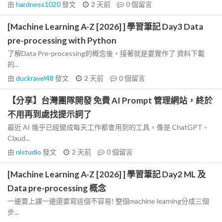
由
hardness1020
發文
2 天前
0
個留言
[Machine Learning A-Z [2026] ] 學習筆記 Day3 Data
pre-processing with Python
了解Data Pre-processing的概念後，接著就是要實作了 資料下載
的...
由
duckravel48
發文
2 天前
0
個留言
【分享】台灣團隊開發 免費 AI Prompt 管理網站，終於
不用再到處找提示詞了
最近 AI 幾乎已經變成每天工作都會用到的工具。像是 ChatGPT、
Claud...
由
nlstudio
發文
2 天前
0
個留言
[Machine Learning A-Z [2026] ] 學習筆記 Day2 ML 及
Data pre-processing 概念
一邊要上課一邊還要寫這個不容易! 整個machine learning分成三個
步...