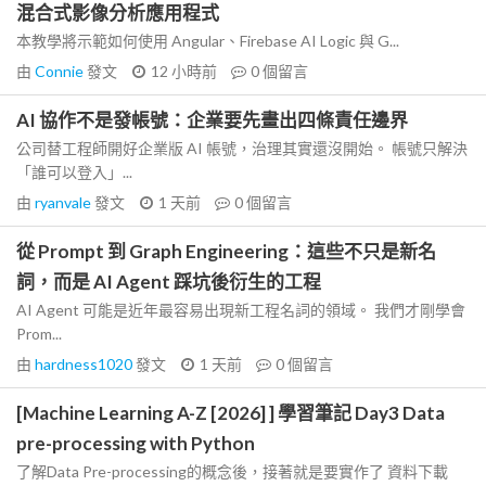
混合式影像分析應用程式
本教學將示範如何使用 Angular、Firebase AI Logic 與 G...
由
Connie
發文
12 小時前
0
個留言
AI 協作不是發帳號：企業要先畫出四條責任邊界
公司替工程師開好企業版 AI 帳號，治理其實還沒開始。 帳號只解決
「誰可以登入」...
由
ryanvale
發文
1 天前
0
個留言
從 Prompt 到 Graph Engineering：這些不只是新名
詞，而是 AI Agent 踩坑後衍生的工程
AI Agent 可能是近年最容易出現新工程名詞的領域。 我們才剛學會
Prom...
由
hardness1020
發文
1 天前
0
個留言
[Machine Learning A-Z [2026] ] 學習筆記 Day3 Data
pre-processing with Python
了解Data Pre-processing的概念後，接著就是要實作了 資料下載