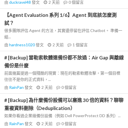
由
duckravel48
發文
2 天前
0
個留言
【Agent Evaluation 系列 1/6】Agent 到底該怎麼測
試？
很多團隊評估 Agent 的方法，其實還停留在評估 Chatbot。 準備一
組...
由
hardness1020
發文
2 天前
1
個留言
# [Backup] 當勒索軟體連備份都不放過：Air Gap 與離線
備份是什麼
前面幾篇提過一個殘酷的現實：現在的勒索軟體攻擊，第一個目標
往往不是你的正式資料，...
由
RainPan
發文
2 天前
0
個留言
# [Backup] 為什麼備份設備可以塞進 30 倍的資料？聊聊
重複資料刪除（Deduplication）
如果你看過企業級備份設備（例如 Dell PowerProtect DD 系列）...
由
RainPan
發文
2 天前
0
個留言