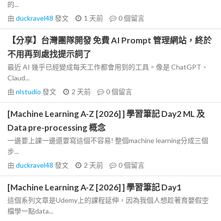
的...
由
duckravel48
發文
1 天前
0
個留言
【分享】台灣團隊開發 免費 AI Prompt 管理網站，終於
不用再到處找提示詞了
最近 AI 幾乎已經變成每天工作都會用到的工具。像是 ChatGPT、
Claud...
由
nlstudio
發文
2 天前
0
個留言
[Machine Learning A-Z [2026] ] 學習筆記 Day2 ML 及
Data pre-processing 概念
一邊要上課一邊還要寫這個不容易! 整個machine learning分成三個
步...
由
duckravel48
發文
2 天前
0
個留言
[Machine Learning A-Z [2026] ] 學習筆記 Day1
這個系列文章是Udemy上的課程延伸，因為我個人想趁著育嬰假空
檔學一點data...