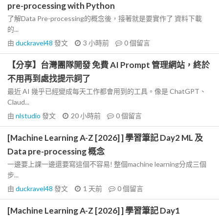
pre-processing with Python
了解Data Pre-processing的概念後，接著就是要實作了 資料下載
的...
由
duckravel48
發文
3 小時前
0
個留言
【分享】台灣團隊開發 免費 AI Prompt 管理網站，終於
不用再到處找提示詞了
最近 AI 幾乎已經變成每天工作都會用到的工具。像是 ChatGPT、
Claud...
由
nlstudio
發文
20 小時前
0
個留言
[Machine Learning A-Z [2026] ] 學習筆記 Day2 ML 及
Data pre-processing 概念
一邊要上課一邊還要寫這個不容易! 整個machine learning分成三個
步...
由
duckravel48
發文
1 天前
0
個留言
[Machine Learning A-Z [2026] ] 學習筆記 Day1