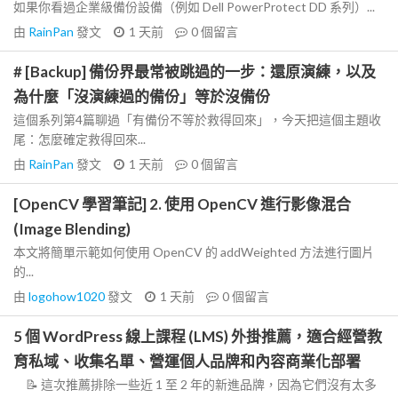
如果你看過企業級備份設備（例如 Dell PowerProtect DD 系列）...
由
RainPan
發文
1 天前
0
個留言
# [Backup] 備份界最常被跳過的一步：還原演練，以及
為什麼「沒演練過的備份」等於沒備份
這個系列第4篇聊過「有備份不等於救得回來」，今天把這個主題收
尾：怎麼確定救得回來...
由
RainPan
發文
1 天前
0
個留言
[OpenCV 學習筆記] 2. 使用 OpenCV 進行影像混合
(Image Blending)
本文將簡單示範如何使用 OpenCV 的 addWeighted 方法進行圖片
的...
由
logohow1020
發文
1 天前
0
個留言
5 個 WordPress 線上課程 (LMS) 外掛推薦，適合經營教
育私域、收集名單、營運個人品牌和內容商業化部署
📝 這次推薦排除一些近 1 至 2 年的新進品牌，因為它們沒有太多