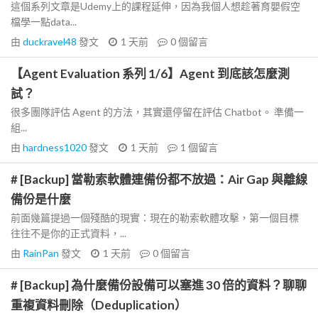
這個系列文章是Udemy上的課程延伸，因為我個人想趁著育嬰假空
檔學一點data...
由
duckravel48
發文
1 天前
0
個留言
【Agent Evaluation 系列 1/6】Agent 到底該怎麼測
試？
很多團隊評估 Agent 的方法，其實還停留在評估 Chatbot。 準備一
組...
由
hardness1020
發文
1 天前
1
個留言
# [Backup] 當勒索軟體連備份都不放過：Air Gap 與離線
備份是什麼
前面幾篇提過一個殘酷的現實：現在的勒索軟體攻擊，第一個目標
往往不是你的正式資料，...
由
RainPan
發文
1 天前
0
個留言
# [Backup] 為什麼備份設備可以塞進 30 倍的資料？聊聊
重複資料刪除（Deduplication）