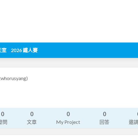
天室
2026 鐵人賽
twhorusyang)
司
0
0
0
0
發問
文章
My Project
回答
邀