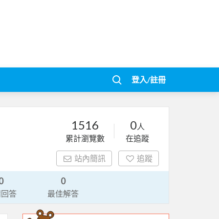
登入/註冊
1516
0
人
累計瀏覽數
在追蹤
站內簡訊
追蹤
0
0
請回答
最佳解答