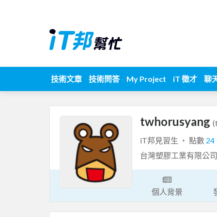
技術文章
技術問答
My Project
iT 徵才
聊
twhorusyang
(
iT邦見習生 ‧ 點數
24
台灣塑膠工業有限公
個人背景