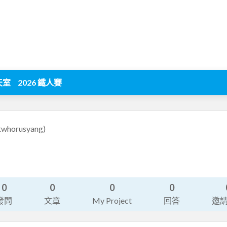
天室
2026 鐵人賽
twhorusyang)
司
0
0
0
0
發問
文章
My Project
回答
邀