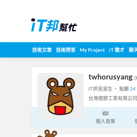
技術文章
技術問答
My Project
iT 徵才
聊
twhorusyang
(
iT邦見習生 ‧ 點數
24
台灣塑膠工業有限公
個人背景