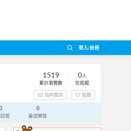
登入/註冊
1519
0
人
累計瀏覽數
在追蹤
站內簡訊
追蹤
0
0
請回答
最佳解答