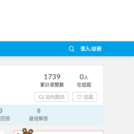
登入/註冊
1739
0
人
累計瀏覽數
在追蹤
站內簡訊
追蹤
0
0
請回答
最佳解答