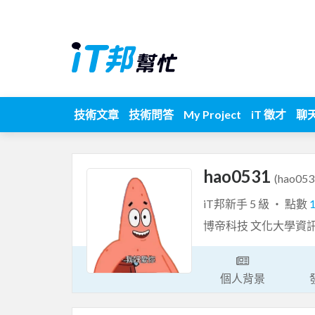
技術文章
技術問答
My Project
iT 徵才
聊
hao0531
(hao053
iT邦新手 5 級 ‧ 點數
博帝科技 文化大學資
個人背景