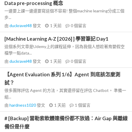
Data pre-processing 概念
一邊要上課一邊還要寫這個不容易! 整個machine learning分成三個
步...
由
duckravel48
發文
1 天前
0
個留言
[Machine Learning A-Z [2026] ] 學習筆記 Day1
這個系列文章是Udemy上的課程延伸，因為我個人想趁著育嬰假空
檔學一點data...
由
duckravel48
發文
1 天前
0
個留言
【Agent Evaluation 系列 1/6】Agent 到底該怎麼測
試？
很多團隊評估 Agent 的方法，其實還停留在評估 Chatbot。 準備一
組...
由
hardness1020
發文
1 天前
1
個留言
# [Backup] 當勒索軟體連備份都不放過：Air Gap 與離線
備份是什麼