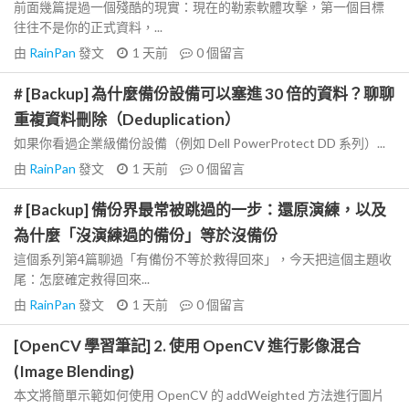
前面幾篇提過一個殘酷的現實：現在的勒索軟體攻擊，第一個目標
往往不是你的正式資料，...
由
RainPan
發文
1 天前
0
個留言
# [Backup] 為什麼備份設備可以塞進 30 倍的資料？聊聊
重複資料刪除（Deduplication）
如果你看過企業級備份設備（例如 Dell PowerProtect DD 系列）...
由
RainPan
發文
1 天前
0
個留言
# [Backup] 備份界最常被跳過的一步：還原演練，以及
為什麼「沒演練過的備份」等於沒備份
這個系列第4篇聊過「有備份不等於救得回來」，今天把這個主題收
尾：怎麼確定救得回來...
由
RainPan
發文
1 天前
0
個留言
[OpenCV 學習筆記] 2. 使用 OpenCV 進行影像混合
(Image Blending)
本文將簡單示範如何使用 OpenCV 的 addWeighted 方法進行圖片