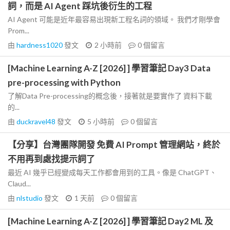
詞，而是 AI Agent 踩坑後衍生的工程
AI Agent 可能是近年最容易出現新工程名詞的領域。 我們才剛學會
Prom...
由
hardness1020
發文
2 小時前
0
個留言
[Machine Learning A-Z [2026] ] 學習筆記 Day3 Data
pre-processing with Python
了解Data Pre-processing的概念後，接著就是要實作了 資料下載
的...
由
duckravel48
發文
5 小時前
0
個留言
【分享】台灣團隊開發 免費 AI Prompt 管理網站，終於
不用再到處找提示詞了
最近 AI 幾乎已經變成每天工作都會用到的工具。像是 ChatGPT、
Claud...
由
nlstudio
發文
1 天前
0
個留言
[Machine Learning A-Z [2026] ] 學習筆記 Day2 ML 及