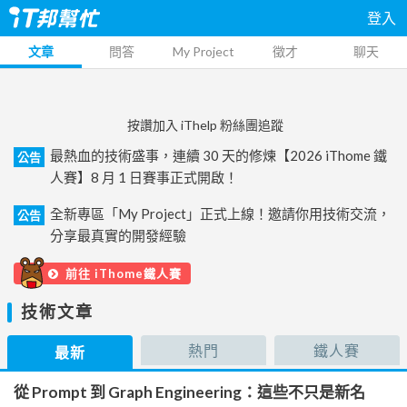
登入
文章
問答
My Project
徵才
聊天
按讚加入 iThelp 粉絲團追蹤
最熱血的技術盛事，連續 30 天的修煉【2026 iThome 鐵
公告
人賽】8 月 1 日賽事正式開啟！
全新專區「My Project」正式上線！邀請你用技術交流，
公告
分享最真實的開發經驗
前往 iThome鐵人賽
技術文章
熱門
鐵人賽
最新
從 Prompt 到 Graph Engineering：這些不只是新名