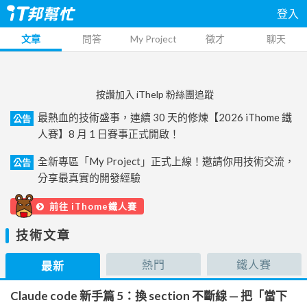
登入
文章
問答
My Project
徵才
聊天
按讚加入 iThelp 粉絲團追蹤
最熱血的技術盛事，連續 30 天的修煉【2026 iThome 鐵
公告
人賽】8 月 1 日賽事正式開啟！
全新專區「My Project」正式上線！邀請你用技術交流，
公告
分享最真實的開發經驗
前往 iThome鐵人賽
技術文章
熱門
鐵人賽
最新
Claude code 新手篇 5：換 section 不斷線 — 把「當下