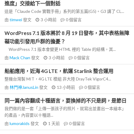
進度」交接給下一個對話
這是「Claude Code 實戰手冊」系列的第五篇(G5)。G3 講了 CL...
由
timwei
發文
3 小時前
0
個留言
WordPress 7.1 版本將於 8 月 19 日發布，其中表格無障
礙功能引發用戶群的擔憂？
WordPress 7.1 版本會變更 HTML 裡的 Table 的結構，其...
由
Mack Chan
發文
3 小時前
0
個留言
船舶應用，近海 4G LTE，航運 Starlink 整合運用
整機台灣製 MIT，4G LTE 模組 非大陸 DrayTek VigorC4...
由
林門神JanusLin
發文
13 小時前
0
個留言
同一篇內容翻成十種語言，要換掉的不只是詞，是節日
我們做的是一套「上傳一張孩子的照片，就寫出並畫出一本繪本」
的產品，內容要以十種語...
由
lumorakids
發文
1 天前
0
個留言