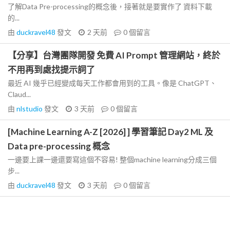
了解Data Pre-processing的概念後，接著就是要實作了 資料下載
的...
由
duckravel48
發文
2 天前
0
個留言
【分享】台灣團隊開發 免費 AI Prompt 管理網站，終於
不用再到處找提示詞了
最近 AI 幾乎已經變成每天工作都會用到的工具。像是 ChatGPT、
Claud...
由
nlstudio
發文
3 天前
0
個留言
[Machine Learning A-Z [2026] ] 學習筆記 Day2 ML 及
Data pre-processing 概念
一邊要上課一邊還要寫這個不容易! 整個machine learning分成三個
步...
由
duckravel48
發文
3 天前
0
個留言