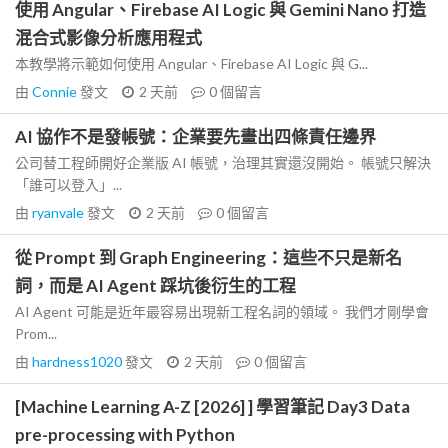
使用 Angular、Firebase AI Logic 與 Gemini Nano 打造
混合式影像分析應用程式
本教學將示範如何使用 Angular、Firebase AI Logic 與 G...
由
Connie
發文
2 天前
0
個留言
AI 協作不是發帳號：企業要先畫出四條責任邊界
公司替工程師開好企業版 AI 帳號，治理其實還沒開始。 帳號只解決
「誰可以登入」...
由
ryanvale
發文
2 天前
0
個留言
從 Prompt 到 Graph Engineering：這些不只是新名
詞，而是 AI Agent 踩坑後衍生的工程
AI Agent 可能是近年最容易出現新工程名詞的領域。 我們才剛學會
Prom...
由
hardness1020
發文
2 天前
0
個留言
[Machine Learning A-Z [2026] ] 學習筆記 Day3 Data
pre-processing with Python