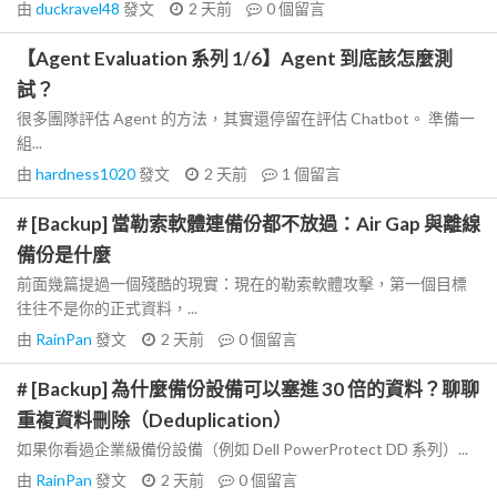
由
duckravel48
發文
2 天前
0
個留言
【Agent Evaluation 系列 1/6】Agent 到底該怎麼測
試？
很多團隊評估 Agent 的方法，其實還停留在評估 Chatbot。 準備一
組...
由
hardness1020
發文
2 天前
1
個留言
# [Backup] 當勒索軟體連備份都不放過：Air Gap 與離線
備份是什麼
前面幾篇提過一個殘酷的現實：現在的勒索軟體攻擊，第一個目標
往往不是你的正式資料，...
由
RainPan
發文
2 天前
0
個留言
# [Backup] 為什麼備份設備可以塞進 30 倍的資料？聊聊
重複資料刪除（Deduplication）
如果你看過企業級備份設備（例如 Dell PowerProtect DD 系列）...
由
RainPan
發文
2 天前
0
個留言