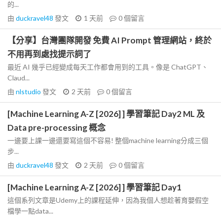
的...
由
duckravel48
發文
1 天前
0
個留言
【分享】台灣團隊開發 免費 AI Prompt 管理網站，終於
不用再到處找提示詞了
最近 AI 幾乎已經變成每天工作都會用到的工具。像是 ChatGPT、
Claud...
由
nlstudio
發文
2 天前
0
個留言
[Machine Learning A-Z [2026] ] 學習筆記 Day2 ML 及
Data pre-processing 概念
一邊要上課一邊還要寫這個不容易! 整個machine learning分成三個
步...
由
duckravel48
發文
2 天前
0
個留言
[Machine Learning A-Z [2026] ] 學習筆記 Day1
這個系列文章是Udemy上的課程延伸，因為我個人想趁著育嬰假空
檔學一點data...