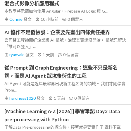
混合式影像分析應用程式
本教學將示範如何使用 Angular、Firebase AI Logic 與 G...
由
Connie
發文
10 小時前
0
個留言
AI 協作不是發帳號：企業要先畫出四條責任邊界
公司替工程師開好企業版 AI 帳號，治理其實還沒開始。 帳號只解決
「誰可以登入」...
由
ryanvale
發文
1 天前
0
個留言
從 Prompt 到 Graph Engineering：這些不只是新名
詞，而是 AI Agent 踩坑後衍生的工程
AI Agent 可能是近年最容易出現新工程名詞的領域。 我們才剛學會
Prom...
由
hardness1020
發文
1 天前
0
個留言
[Machine Learning A-Z [2026] ] 學習筆記 Day3 Data
pre-processing with Python
了解Data Pre-processing的概念後，接著就是要實作了 資料下載