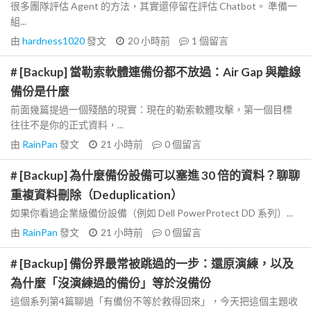
很多團隊評估 Agent 的方法，其實還停留在評估 Chatbot。 準備一
組...
由
hardness1020
發文
20 小時前
1
個留言
# [Backup] 當勒索軟體連備份都不放過：Air Gap 與離線
備份是什麼
前面幾篇提過一個殘酷的現實：現在的勒索軟體攻擊，第一個目標
往往不是你的正式資料，...
由
RainPan
發文
21 小時前
0
個留言
# [Backup] 為什麼備份設備可以塞進 30 倍的資料？聊聊
重複資料刪除（Deduplication）
如果你看過企業級備份設備（例如 Dell PowerProtect DD 系列）...
由
RainPan
發文
21 小時前
0
個留言
# [Backup] 備份界最常被跳過的一步：還原演練，以及
為什麼「沒演練過的備份」等於沒備份
這個系列第4篇聊過「有備份不等於救得回來」，今天把這個主題收