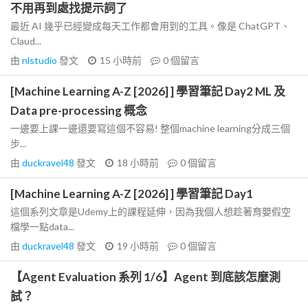
不用再到處找提示詞了
最近 AI 幾乎已經變成每天工作都會用到的工具。像是 ChatGPT、
Claud...
由
nlstudio
發文
15 小時前
0
個留言
[Machine Learning A-Z [2026] ] 學習筆記 Day2 ML 及
Data pre-processing 概念
一邊要上課一邊還要寫這個不容易! 整個machine learning分成三個
步...
由
duckravel48
發文
18 小時前
0
個留言
[Machine Learning A-Z [2026] ] 學習筆記 Day1
這個系列文章是Udemy上的課程延伸，因為我個人想趁著育嬰假空
檔學一點data...
由
duckravel48
發文
19 小時前
0
個留言
【Agent Evaluation 系列 1/6】Agent 到底該怎麼測
試？