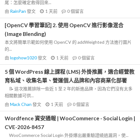
尾：怎麼確定救得回來...
由
RainPan
發文
1 天前
0
個留言
[OpenCV 學習筆記] 2. 使用 OpenCV 進行影像混合
(Image Blending)
本文將簡單示範如何使用 OpenCV 的 addWeighted 方法進行圖片
的...
由
logohow1020
發文
1 天前
0
個留言
5 個 WordPress 線上課程 (LMS) 外掛推薦，適合經營教
育私域、收集名單、營運個人品牌和內容商業化部署
📝 這次推薦排除一些近 1 至 2 年的新進品牌，因為它們沒有太多
相關數據可供...
由
Mack Chan
發文
1 天前
0
個留言
Wordfence 資安通報 | WooCommerce - Social Login |
CVE-2026-8457
WooCommerce Social Login 外掛爆出嚴重驗證繞過漏洞，使...